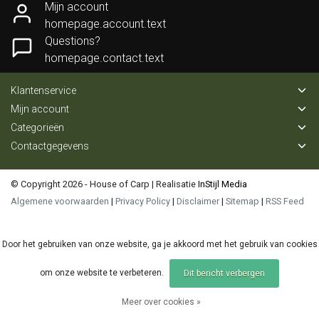
Mijn account
homepage.account.text
Questions?
homepage.contact.text
Klantenservice
Mijn account
Categorieën
Contactgegevens
© Copyright 2026 - House of Carp | Realisatie
InStijl Media
Algemene voorwaarden
|
Privacy Policy
|
Disclaimer
|
Sitemap
|
RSS Feed
Door het gebruiken van onze website, ga je akkoord met het gebruik van cookies
om onze website te verbeteren.
Dit bericht verbergen
Meer over cookies »