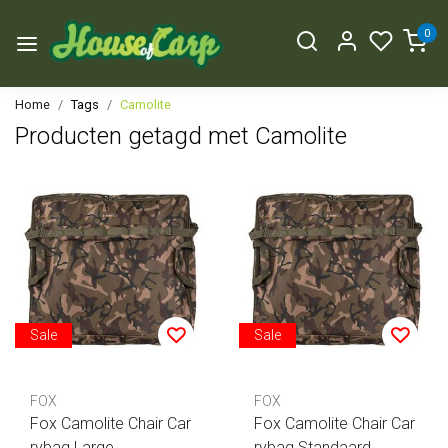
0
Home
Tags
Camolite
Producten getagd met Camolite
Sale
Sale
FOX
FOX
Fox Camolite Chair Car
Fox Camolite Chair Car
rybag Large
rybag Standaard