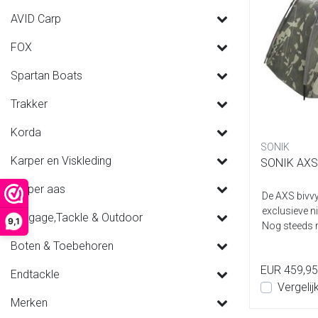
AVID Carp
FOX
Spartan Boats
Trakker
Korda
SONIK
Karper en Viskleding
SONIK AXS
Karper aas
De AXS bivvy
exclusieve 
Luggage,Tackle & Outdoor
9,1
Nog steeds 
best...
Boten & Toebehoren
EUR 459,95
Endtackle
Vergelij
Merken