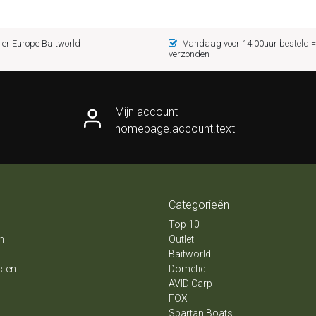
er Europe Baitworld
Vandaag voor 14:00uur besteld
verzonden
Mijn account
homepage.account.text
Categorieën
Top 10
n
Outlet
Baitworld
cten
Dometic
AVID Carp
FOX
Spartan Boats