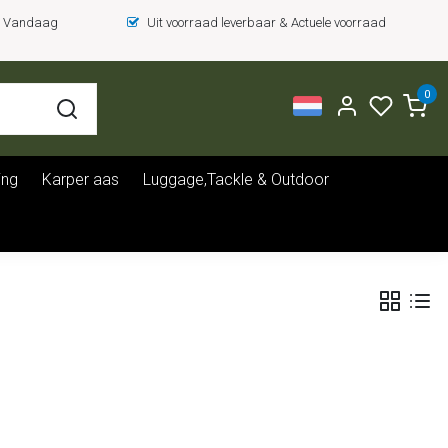
 = Vandaag
Uit voorraad leverbaar & Actuele voorraad
0
ing
Karper aas
Luggage,Tackle & Outdoor