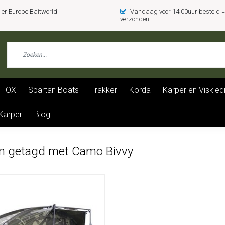
er Europe Baitworld
Vandaag voor 14:00uur besteld
verzonden
FOX
Spartan Boats
Trakker
Korda
Karper en Viskled
 Karper
Blog
n getagd met Camo Bivvy