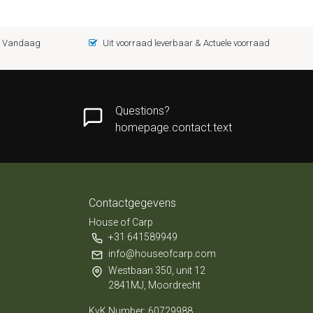
 = Vandaag
Uit voorraad leverbaar & Actuele voorraad
Questions?
homepage.contact.text
Contactgegevens
House of Carp
+31 641589949
info@houseofcarp.com
Westbaan 350, unit 12
2841MJ, Moordrecht
KvK Number: 60729988