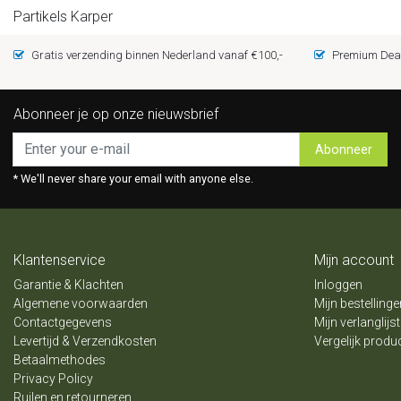
Partikels Karper
Gratis verzending binnen Nederland vanaf €100,-
Premium Deal
Abonneer je op onze nieuwsbrief
Abonneer
* We'll never share your email with anyone else.
Klantenservice
Mijn account
Garantie & Klachten
Inloggen
Algemene voorwaarden
Mijn bestellinge
Contactgegevens
Mijn verlanglijst
Levertijd & Verzendkosten
Vergelijk produ
Betaalmethodes
Privacy Policy
Ruilen en retourneren