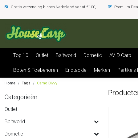
Gratis verzending binnen Nederland vanaf €100,-
Premium Deal
Top 10
Outlet
Baitworld
Dometic
AVID Carp
Boten & Toebehoren
Endtackle
Merken
Partikels
Home
Tags
Camo Bivvy
Producte
Categorieën
Outlet
Baitworld
Dometic