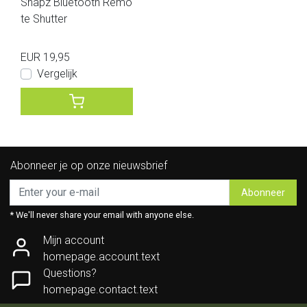
Snapz Bluetooth Remo
te Shutter
EUR 19,95
Vergelijk
Abonneer je op onze nieuwsbrief
Abonneer
* We'll never share your email with anyone else.
Mijn account
homepage.account.text
Questions?
homepage.contact.text