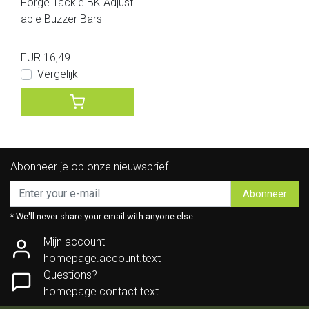
Forge Tackle BK Adjust
able Buzzer Bars
EUR 16,49
Vergelijk
Abonneer je op onze nieuwsbrief
Abonneer
* We'll never share your email with anyone else.
Mijn account
homepage.account.text
Questions?
homepage.contact.text