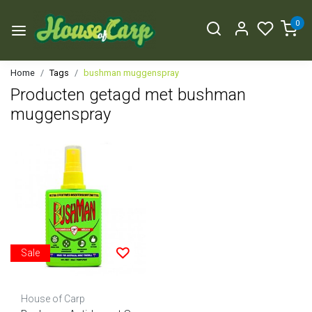
0
Home
Tags
bushman muggenspray
Producten getagd met bushman
muggenspray
Sale
House of Carp