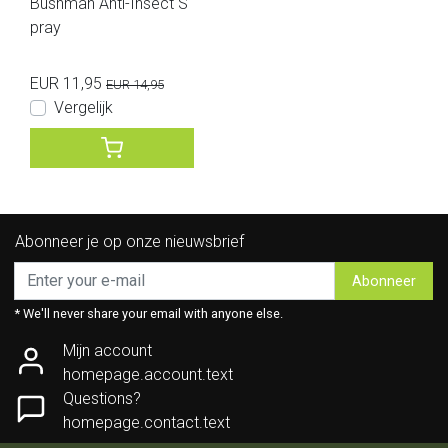
Bushman Anti-Insect S
pray
EUR 11,95
EUR 14,95
Vergelijk
Abonneer je op onze nieuwsbrief
Abonneer
* We'll never share your email with anyone else.
Mijn account
homepage.account.text
Questions?
homepage.contact.text