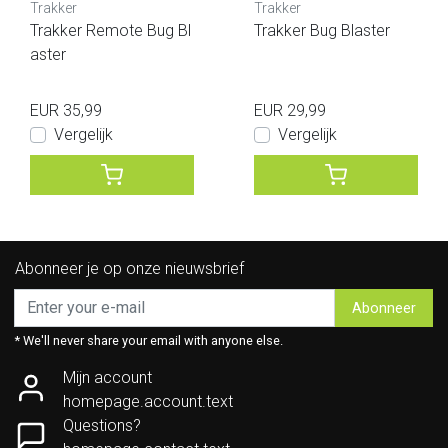
Trakker
Trakker
Trakker Remote Bug Bl
Trakker Bug Blaster
aster
EUR 35,99
EUR 29,99
Vergelijk
Vergelijk
Abonneer je op onze nieuwsbrief
Abonneer
* We'll never share your email with anyone else.
Mijn account
homepage.account.text
Questions?