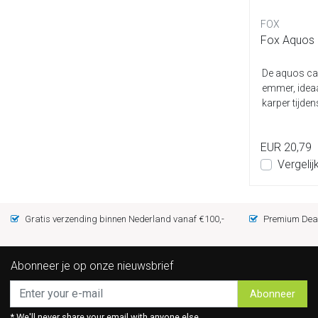
FOX
Fox Aquos 
De aquos ca
emmer, ideaa
karper tijde
EUR 20,79
Vergelij
Gratis verzending binnen Nederland vanaf €100,-
Premium Deal
Abonneer je op onze nieuwsbrief
Abonneer
* We'll never share your email with anyone else.