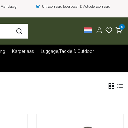
 = Vandaag
Uit voorraad leverbaar & Actuele voorraad
0
ing
Karper aas
Luggage,Tackle & Outdoor