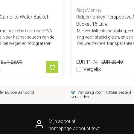
RidgeMonkey
Camolite Water Bucket
Ridgemonkey Perspective C
Bucket 15 Litre
mo bucket is een ronde EVA
Met een klittenbandsluiting, een
l voor het nat houden van de
ring voor stabiel gieten, en een
ns het wegen en fotograferen.
nieuwe, heldere, transparantie 
EUR 25,99
EUR 11,74
EUR 23,49
k
Vergelijk
er Europe Baitworld
Vandaag voor 14:00uur besteld
verzonden
Mijn account
homepage.account.text