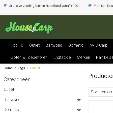
Gratis verzending binnen Nederland vanaf €100,-
Premium Deal
Top 10
Outlet
Baitworld
Dometic
AVID Carp
Boten & Toebehoren
Endtackle
Merken
Partikels
Home
Tags
Bucket
Producte
Categorieën
Outlet
Sorteren op
Baitworld
Dometic