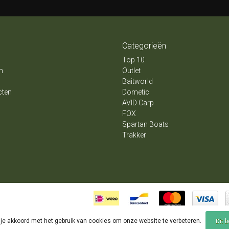
Categorieën
Top 10
n
Outlet
Baitworld
cten
Dometic
AVID Carp
FOX
Spartan Boats
Trakker
 je akkoord met het gebruik van cookies om onze website te verbeteren.
Dit 