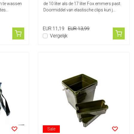
en te wassen
de 10 liter als de 17 liter Fox emmers past.
es...
Doormiddel van elastische clips kun j...
EUR 11,19
EUR 13,99
Vergelijk
Sale