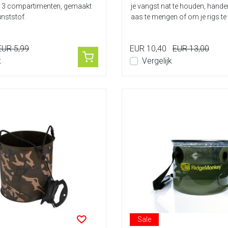
t 3 compartimenten, gemaakt
je vangst nat te houden, hand
unststof.
aas te mengen of om je rigs te t
EUR 5,99
EUR 10,40
EUR 13,00
k
Vergelijk
Sale