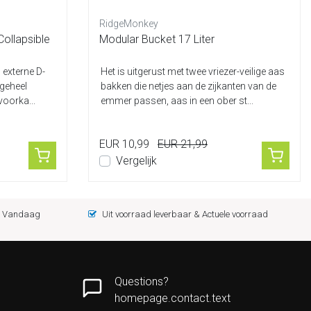
RidgeMonkey
ollapsible
Modular Bucket 17 Liter
 externe D-
Het is uitgerust met twee vriezer-veilige aas
 geheel
bakken die netjes aan de zijkanten van de
voorka...
emmer passen, aas in een ober st...
EUR 10,99
EUR 21,99
Vergelijk
 = Vandaag
Uit voorraad leverbaar & Actuele voorraad
Questions?
homepage.contact.text