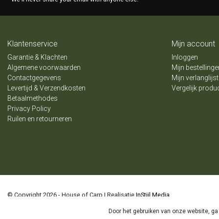
Klantenservice
Mijn account
Garantie & Klachten
Inloggen
Algemene voorwaarden
Mijn bestellinge
Contactgegevens
Mijn verlanglijst
Levertijd & Verzendkosten
Vergelijk produ
Betaalmethodes
Privacy Policy
Ruilen en retourneren
© Copyright 2026 - House of Carp | Realisatie
InStijl Media
Algemene voorwaarden
|
Privacy Policy
|
Disclaimer
|
Sitemap
|
RSS Feed
Door het gebruiken van onze website, ga