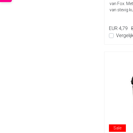
van Fox. Me
van stevig k
EUR 4,79
Vergelij
Sale