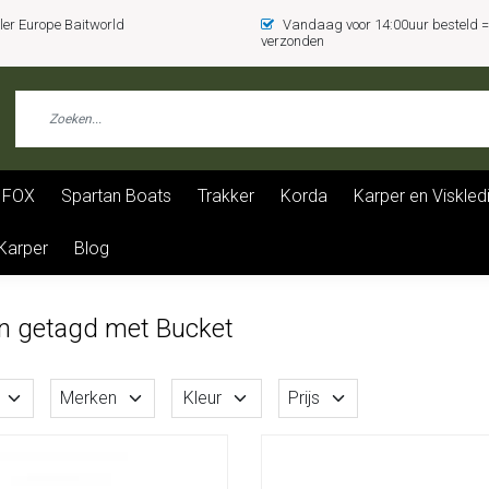
er Europe Baitworld
Vandaag voor 14:00uur besteld
verzonden
FOX
Spartan Boats
Trakker
Korda
Karper en Viskled
 Karper
Blog
n getagd met Bucket
Merken
Kleur
Prijs