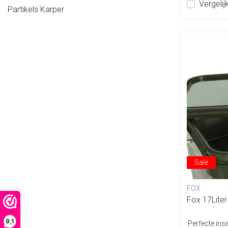
Vergelij
Partikels Karper
Sale
FOX
Fox 17Liter
9,1
Perfecte inse