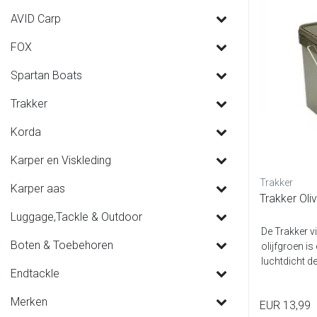
AVID Carp
FOX
Spartan Boats
Trakker
Korda
Karper en Viskleding
Trakker
Karper aas
Trakker Oli
Luggage,Tackle & Outdoor
De Trakker v
Boten & Toebehoren
olijfgroen i
luchtdicht de
Endtackle
Merken
EUR 13,99