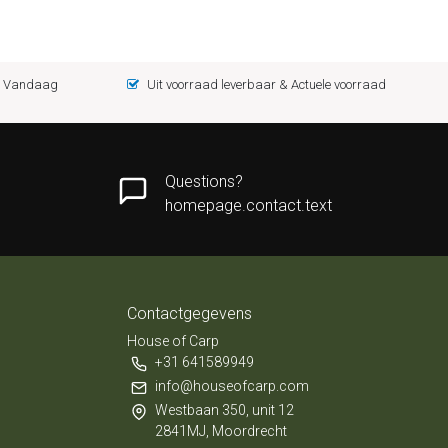
 = Vandaag
Uit voorraad leverbaar & Actuele voorraad
Questions?
homepage.contact.text
Contactgegevens
House of Carp
+31 641589949
info@houseofcarp.com
Westbaan 350, unit 12
2841MJ, Moordrecht