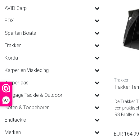
AVID Carp
FOX
Spartan Boats
Trakker
Korda
Karper en Viskleding
Trakker
Karper aas
Trakker Tem
Luggage,Tackle & Outdoor
9,1
De Trakker T
Boten & Toebehoren
een praktisc
RS Brolly die
Endtackle
Merken
EUR 164,99