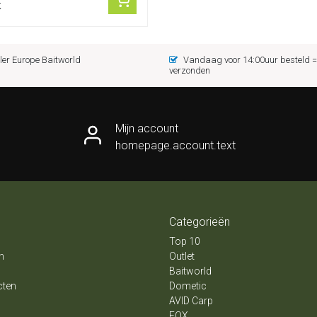
k
er Europe Baitworld
Vandaag voor 14:00uur besteld
verzonden
Mijn account
homepage.account.text
Categorieën
Top 10
n
Outlet
Baitworld
cten
Dometic
AVID Carp
FOX