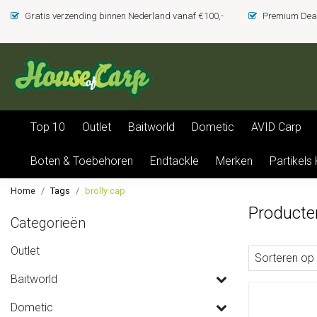
Gratis verzending binnen Nederland vanaf €100,-
Premium Deal
Top 10
Outlet
Baitworld
Dometic
AVID Carp
Boten & Toebehoren
Endtackle
Merken
Partikels
Home
Tags
brolly cap
Producte
Categorieën
Outlet
Sorteren op
Baitworld
Dometic