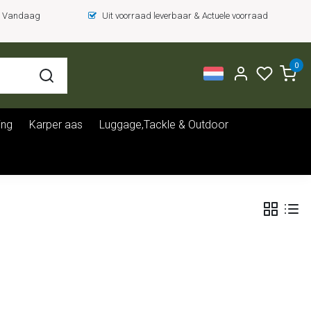
 = Vandaag
Uit voorraad leverbaar & Actuele voorraad
0
ing
Karper aas
Luggage,Tackle & Outdoor