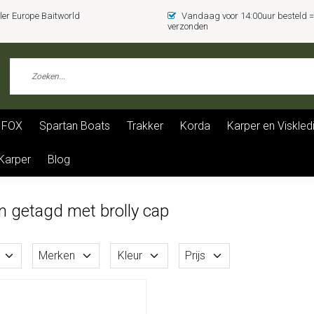
er Europe Baitworld
Vandaag voor 14:00uur besteld
verzonden
FOX
Spartan Boats
Trakker
Korda
Karper en Viskled
 Karper
Blog
n getagd met brolly cap
Merken
Kleur
Prijs