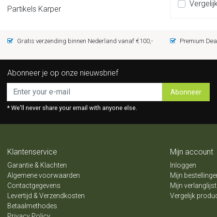
Vergelij
Partikels Karper
Gratis verzending binnen Nederland vanaf €100,-
Premium Deal
Abonneer je op onze nieuwsbrief
Abonneer
* We'll never share your email with anyone else.
Klantenservice
Mijn account
Garantie & Klachten
Inloggen
Algemene voorwaarden
Mijn bestellinge
Contactgegevens
Mijn verlanglijst
Levertijd & Verzendkosten
Vergelijk produ
Betaalmethodes
Privacy Policy