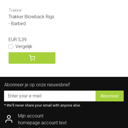
Trakker
Trakker Blowback Rigs
- Barbed
EUR 5,39
Vergelijk
Abonneer je op onze nieuwsbrief
Abonneer
* We'll never share your email with anyone else.
Mijn account
homepage.account.text