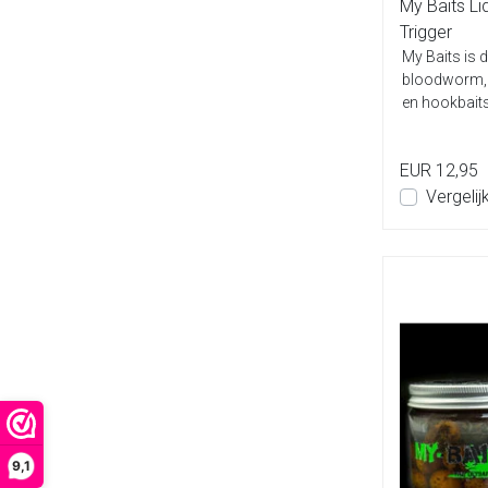
My Baits Li
Trigger
My Baits is d
bloodworm, k
en hookbaits!
EUR 12,95
Vergelij
9,1