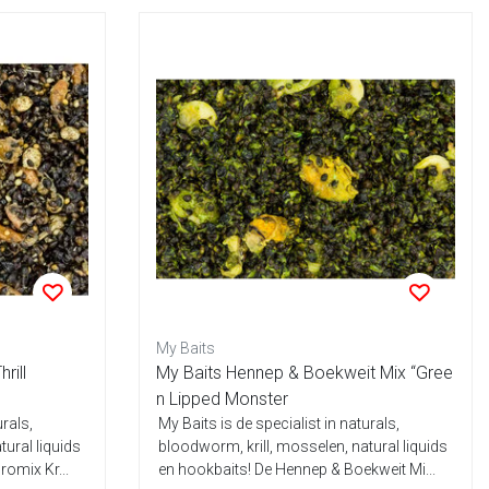
My Baits
rill
My Baits Hennep & Boekweit Mix “Gree
n Lipped Monster
urals,
My Baits is de specialist in naturals,
tural liquids
bloodworm, krill, mosselen, natural liquids
omix Kr...
en hookbaits! De Hennep & Boekweit Mi...