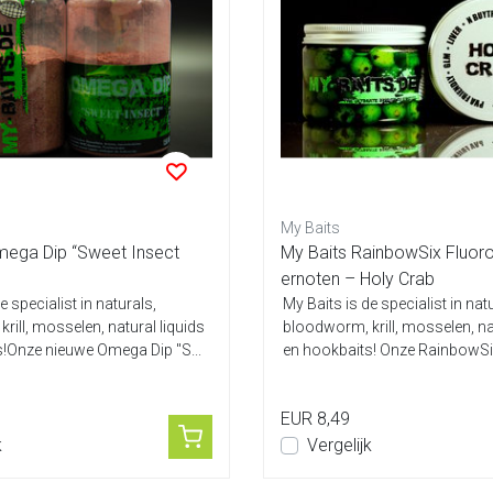
My Baits
mega Dip “Sweet Insect
My Baits RainbowSix Fluoro
ernoten – Holy Crab
e specialist in naturals,
My Baits is de specialist in nat
rill, mosselen, natural liquids
bloodworm, krill, mosselen, na
!Onze nieuwe Omega Dip "S...
en hookbaits! Onze RainbowSix
EUR 8,49
k
Vergelijk