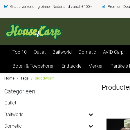
Gratis verzending binnen Nederland vanaf €100,-
Premium Deal
Top 10
Outlet
Baitworld
Dometic
AVID Carp
Boten & Toebehoren
Endtackle
Merken
Partikels
Home
Tags
Bloodworm
Producte
Categorieën
Outlet
Baitworld
Dometic