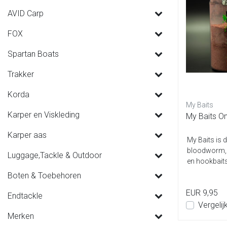
AVID Carp
FOX
Spartan Boats
Trakker
Korda
My Baits
Karper en Viskleding
My Baits O
Karper aas
My Baits is d
bloodworm, k
Luggage,Tackle & Outdoor
en hookbaits
Boten & Toebehoren
EUR 9,95
Endtackle
Vergelij
Merken