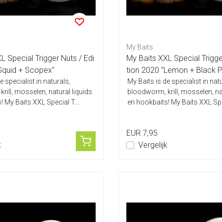
My Baits
L Special Trigger Nuts / Edi
My Baits XXL Special Trigge
Squid + Scopex"
tion 2020 "Lemon + Black 
e specialist in naturals,
My Baits is de specialist in nat
rill, mosselen, natural liquids
bloodworm, krill, mosselen, na
! My Baits XXL Special T...
en hookbaits! My Baits XXL Spec
EUR 7,95
k
Vergelijk