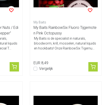
My Baits
r Nuts / Edi
My Baits RainbowSix Fluoro Tijgernote
Pepper"
n Pink Octopussy
urals,
My Baits is de specialist in naturals,
tural liquids
bloodworm, krill, mosselen, natural liquids
ial T...
en hookbaits! Onze RainbowSix Tigernu...
EUR 8,49
Vergelijk