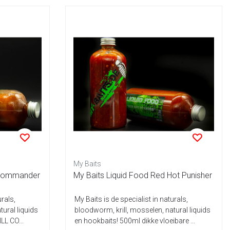
My Baits
l Commander
My Baits Liquid Food Red Hot Punisher
urals,
My Baits is de specialist in naturals,
tural liquids
bloodworm, krill, mosselen, natural liquids
LL CO...
en hookbaits! 500ml dikke vloeibare ...