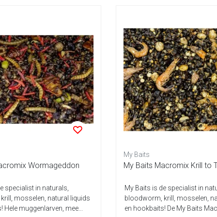
My Baits
Macromix Wormageddon
My Baits Macromix Krill to Th
e specialist in naturals,
My Baits is de specialist in nat
rill, mosselen, natural liquids
bloodworm, krill, mosselen, na
! Hele muggenlarven, mee...
en hookbaits! De My Baits Macr