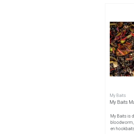
My Baits
My Baits 
My Baits is d
bloodworm, k
en hookbaits