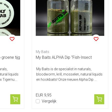
My Baits
 groene tijg
My Baits ALPHA Dip “Fish-Insect
urals,
My Baits is de specialist in naturals,
tural liquids
bloodworm, krill, mosselen, natural liquids
 Tigernu...
en hookbaits! Onze nieuwe Alpha Dip ...
EUR 9,95
Vergelijk