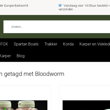
er Europe Baitworld
Vandaag voor 14:00uur besteld
verzonden
FOX
Spartan Boats
Trakker
Korda
Karper en Viskled
 Karper
Blog
n getagd met Bloodworm