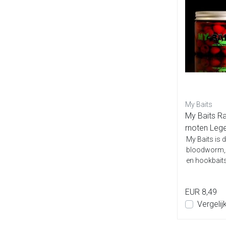
My Baits
My Baits Ra
rnoten Leg
My Baits is d
bloodworm, k
en hookbaits
EUR 8,49
Vergelij