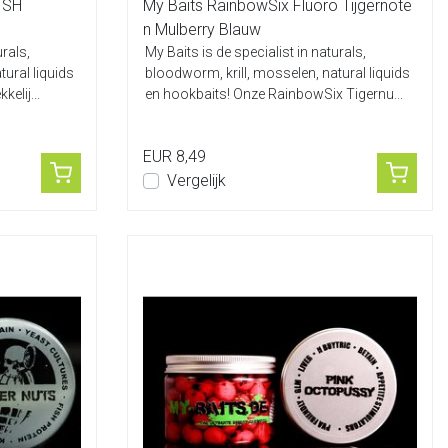
FISH
My Baits RainbowSix Fluoro Tijgernote
n Mulberry Blauw
urals,
My Baits is de specialist in naturals,
tural liquids
bloodworm, krill, mosselen, natural liquids
elij...
en hookbaits! Onze RainbowSix Tigernu...
EUR 8,49
Vergelijk