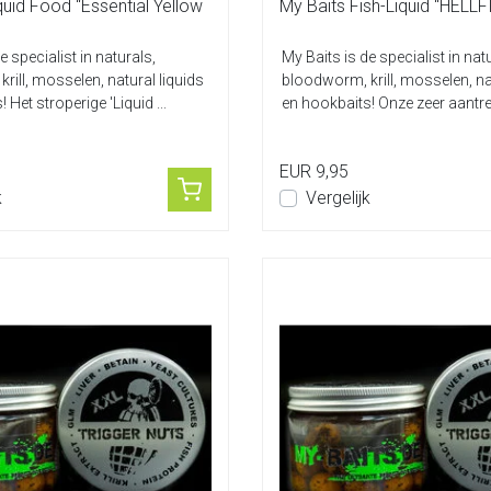
quid Food “Essential Yellow
My Baits Fish-Liquid “HELL
e specialist in naturals,
My Baits is de specialist in nat
rill, mosselen, natural liquids
bloodworm, krill, mosselen, na
 Het stroperige 'Liquid ...
en hookbaits! Onze zeer aantrekk
EUR 9,95
k
Vergelijk