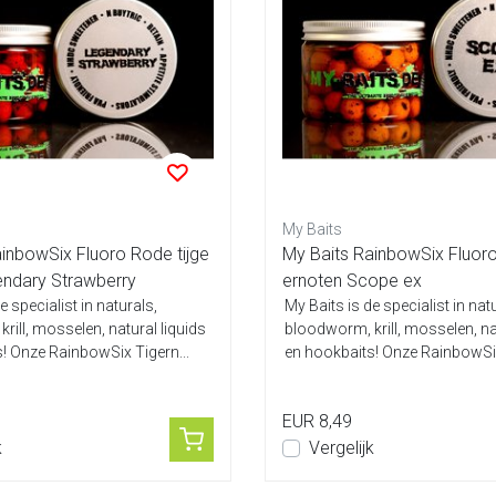
My Baits
inbowSix Fluoro Rode tijge
My Baits RainbowSix Fluoro
endary Strawberry
ernoten Scope ex
e specialist in naturals,
My Baits is de specialist in nat
rill, mosselen, natural liquids
bloodworm, krill, mosselen, na
! Onze RainbowSix Tigern...
en hookbaits! Onze RainbowSix
EUR 8,49
k
Vergelijk