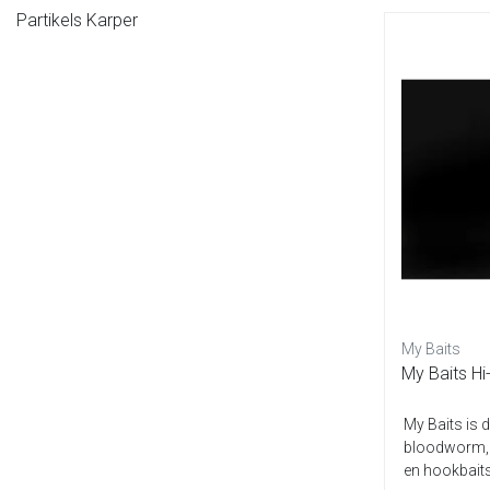
Partikels Karper
My Baits
My Baits Hi
My Baits is d
bloodworm, k
en hookbaits!