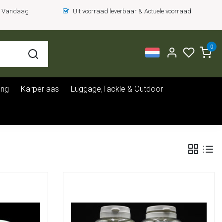
 = Vandaag
Uit voorraad leverbaar & Actuele voorraad
0
ing
Karper aas
Luggage,Tackle & Outdoor