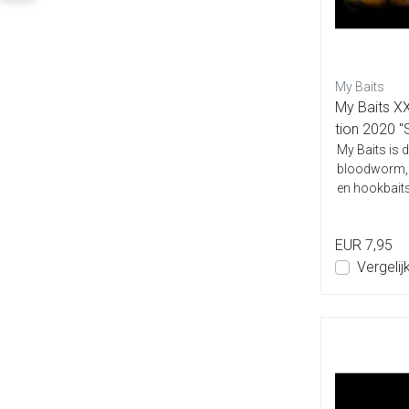
My Baits
My Baits XX
tion 2020 "
My Baits is d
bloodworm, k
en hookbaits
EUR 7,95
Vergelij