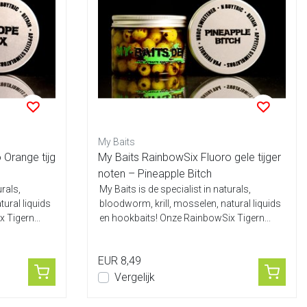
My Baits
 Orange tijg
My Baits RainbowSix Fluoro gele tijger
noten – Pineapple Bitch
urals,
My Baits is de specialist in naturals,
tural liquids
bloodworm, krill, mosselen, natural liquids
 Tigern...
en hookbaits! Onze RainbowSix Tigern...
EUR 8,49
Vergelijk