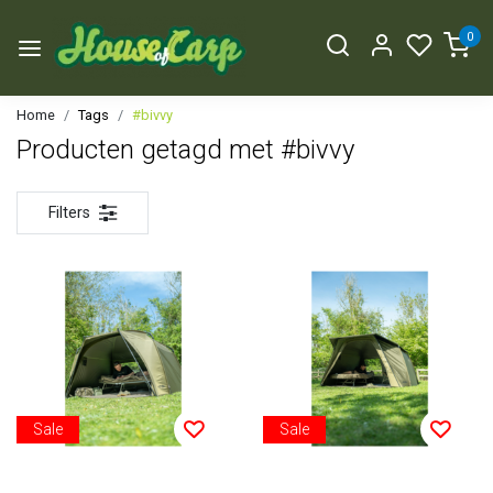
0
Home
Tags
#bivvy
Producten getagd met #bivvy
Filters
Sale
Sale