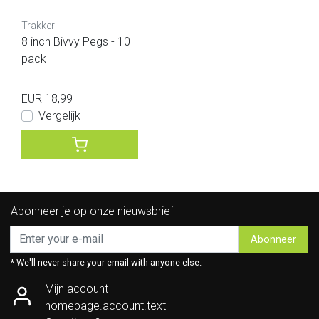
Trakker
8 inch Bivvy Pegs - 10
pack
EUR 18,99
Vergelijk
Abonneer je op onze nieuwsbrief
Abonneer
* We'll never share your email with anyone else.
Mijn account
homepage.account.text