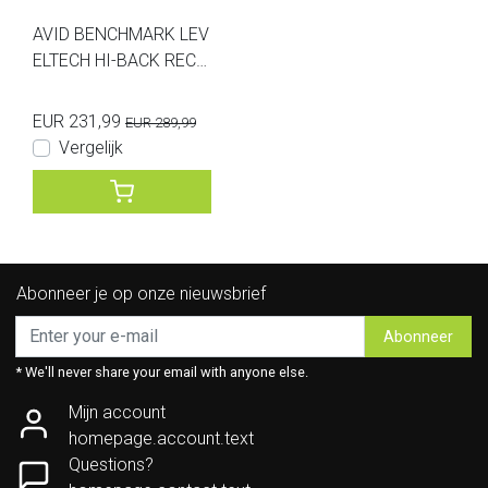
AVID BENCHMARK LEV
ELTECH HI-BACK RECLI
NER CHAIR
EUR 231,99
EUR 289,99
Vergelijk
Abonneer je op onze nieuwsbrief
Abonneer
* We'll never share your email with anyone else.
Mijn account
homepage.account.text
Questions?