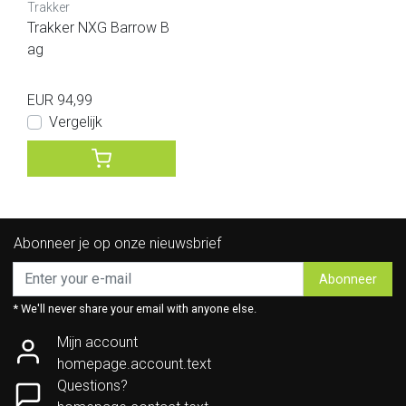
Trakker
Trakker NXG Barrow B
ag
EUR 94,99
Vergelijk
Abonneer je op onze nieuwsbrief
Abonneer
* We'll never share your email with anyone else.
Mijn account
homepage.account.text
Questions?