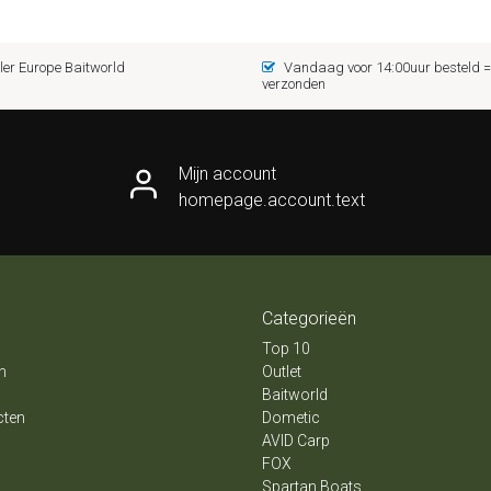
er Europe Baitworld
Vandaag voor 14:00uur besteld
verzonden
Mijn account
homepage.account.text
Categorieën
Top 10
n
Outlet
Baitworld
cten
Dometic
AVID Carp
FOX
Spartan Boats