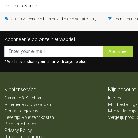
Partikels Karper
Gratis verzending binnen Nederland vanaf €100,-
Premium Deal
Abonneer je op onze nieuwsbrief
Abonneer
* We'll never share your email with anyone else.
Klantenservice
Mijn account
Garantie & Klachten
Inloggen
Algemene voorwaarden
Mijn bestellinge
Contactgegevens
Mijn verlanglijst
Levertijd & Verzendkosten
Vergelijk produ
Betaalmethodes
Privacy Policy
Ruilen en retourneren