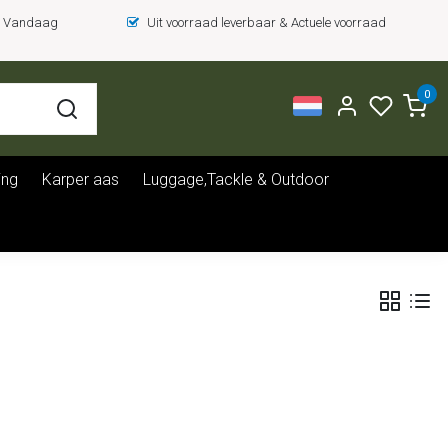
 = Vandaag
Uit voorraad leverbaar & Actuele voorraad
0
ing
Karper aas
Luggage,Tackle & Outdoor