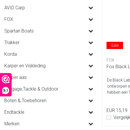
AVID Carp
FOX
Spartan Boats
Trakker
Sale
Korda
FOX
Karper en Viskleding
Fox Black L
Karper aas
De Black La
ontworpen e
Luggage,Tackle & Outdoor
9,1
hebben een 
alum...
Boten & Toebehoren
EUR 15,19
Endtackle
Vergelij
Merken