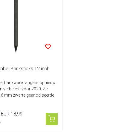
abel Banksticks 12 inch
bel bankware range is opnieuw
n verbeterd voor 2020. Ze
16 mm zwarte geanodiseerde
EUR 18,99
k