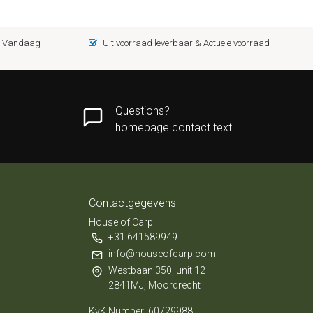
 = Vandaag
Uit voorraad leverbaar & Actuele voorraad
Questions?
homepage.contact.text
Contactgegevens
House of Carp
+31 641589949
info@houseofcarp.com
Westbaan 350, unit 12
2841MJ, Moordrecht
KvK Number: 60729988