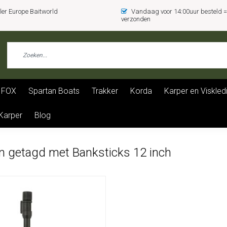
er Europe Baitworld
Vandaag voor 14:00uur besteld
verzonden
FOX
Spartan Boats
Trakker
Korda
Karper en Viskled
 Karper
Blog
n getagd met Banksticks 12 inch