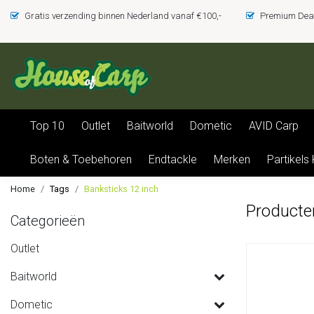
Gratis verzending binnen Nederland vanaf €100,-
Premium Deal
Top 10
Outlet
Baitworld
Dometic
AVID Carp
Boten & Toebehoren
Endtackle
Merken
Partikels
Home
Tags
Banksticks 12 inch
Producte
Categorieën
Outlet
Baitworld
Dometic