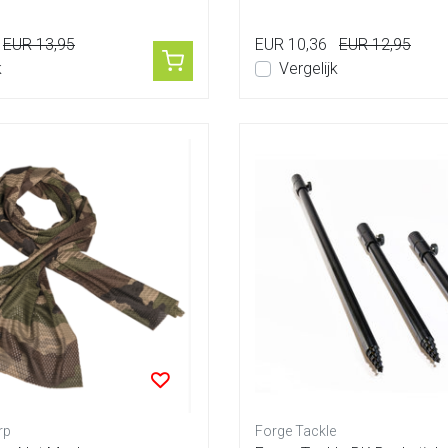
ande...
EUR 13,95
EUR 10,36
EUR 12,95
k
Vergelijk
rp
Forge Tackle