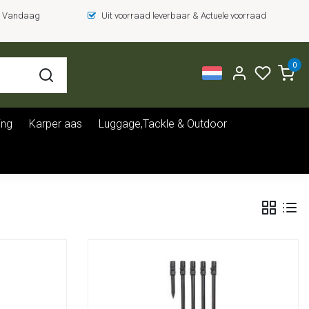
 = Vandaag
Uit voorraad leverbaar & Actuele voorraad
0
ing
Karper aas
Luggage,Tackle & Outdoor