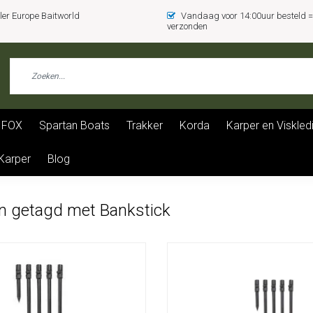
er Europe Baitworld
Vandaag voor 14:00uur besteld
verzonden
FOX
Spartan Boats
Trakker
Korda
Karper en Viskled
 Karper
Blog
n getagd met Bankstick