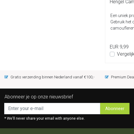
Hengel Ca
Een uniek pr
Gebruik het 
camoufleren. 
EUR 9,99
Vergelij
Gratis verzending binnen Nederland vanaf €100,-
Premium Deal
Abonneer je op onze nieuwsbrief
Abonneer
* We'll never share your email with anyone else.