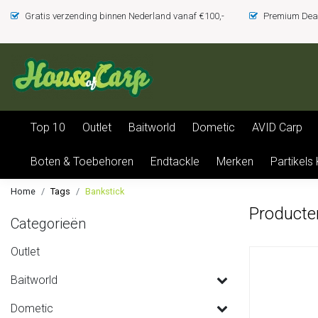
Gratis verzending binnen Nederland vanaf €100,-
Premium Deal
Top 10
Outlet
Baitworld
Dometic
AVID Carp
Boten & Toebehoren
Endtackle
Merken
Partikels
Home
Tags
Bankstick
Producte
Categorieën
Outlet
Baitworld
Dometic