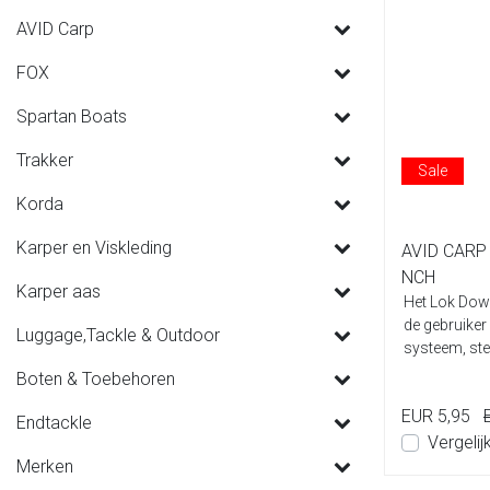
AVID Carp
FOX
Spartan Boats
Trakker
Sale
Korda
Karper en Viskleding
AVID CARP
NCH
Karper aas
Het Lok Dow
de gebruiker
Luggage,Tackle & Outdoor
systeem, ste
ande...
Boten & Toebehoren
EUR 5,95
Endtackle
Vergelij
Merken