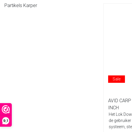
Partikels Karper
Sale
AVID CARP
INCH
Het Lok Dow
de gebruiker
9,1
systeem, ste