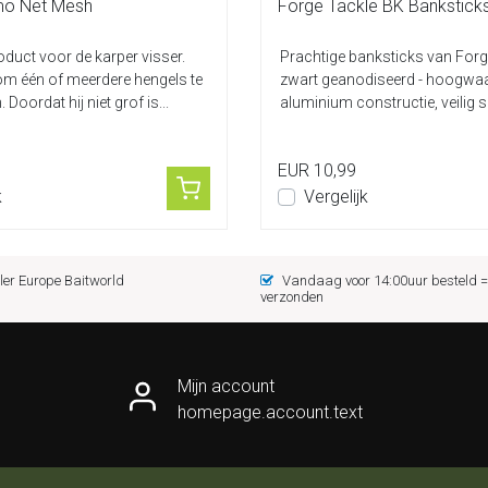
mo Net Mesh
Forge Tackle BK Banksticks
oduct voor de karper visser.
Prachtige banksticks van Forg
om één of meerdere hengels te
zwart geanodiseerd - hoogwa
Doordat hij niet grof is...
aluminium constructie, veilig 
op ...
EUR 10,99
k
Vergelijk
er Europe Baitworld
Vandaag voor 14:00uur besteld
verzonden
Mijn account
homepage.account.text