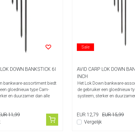
Sale
 LOK DOWN BANKSTICK 6I
AVID CARP LOK DOWN BAN
INCH
n bankware-assortiment biedt
Het Lok Down bankware-assort
 een gloednieuw type Cam-
de gebruiker een gloednieuw t
rker en duurzamer dan alle
systeem, sterker en duurzamer
ande...
EUR 11,99
EUR 12,79
EUR 15,99
k
Vergelijk