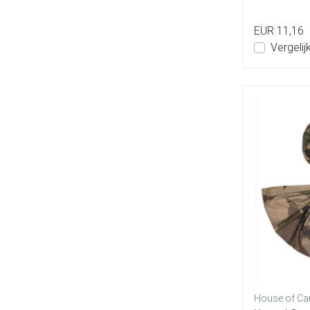
ande...
EUR 11,16
Vergelij
House of Ca