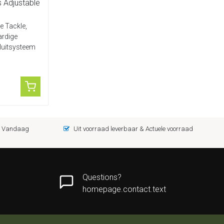
 Adjustable
e Tackle,
ardige
sluitsysteem
 = Vandaag
Uit voorraad leverbaar & Actuele voorraad
Questions?
homepage.contact.text