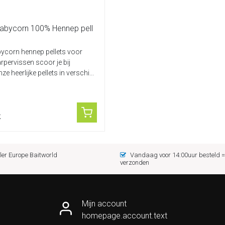
Babycorn 100% Hennep pell
ycorn hennep pellets voor
arpervissen scoor je bij
ze heerlijke pellets in verschi...
k
er Europe Baitworld
Vandaag voor 14:00uur besteld
verzonden
Mijn account
homepage.account.text