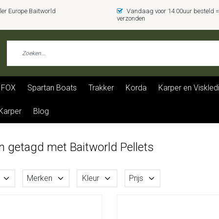
er Europe Baitworld
Vandaag voor 14:00uur besteld
verzonden
FOX
Spartan Boats
Trakker
Korda
Karper en Viskled
 Karper
Blog
n getagd met Baitworld Pellets
Merken
Kleur
Prijs