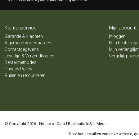
Klantenservice
Mijn account
Garantie & Klachten
Inloggen
Algemene voorwaarden
Mijn bestellinge
Contactgegevens
Mijn verlanglijst
Levertijd & Verzendkosten
Vergelijk produ
Betaalmethodes
Privacy Policy
Ruilen en retourneren
© Copyright 2026 - House of Carp | Realisatie
InStijl Media
Algemene voorwaarden
|
Privacy Policy
|
Disclaimer
|
Sitemap
|
RSS Feed
Door het gebruiken van onze website, ga