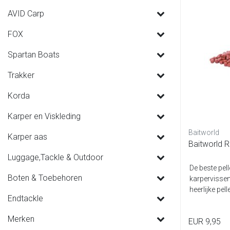
AVID Carp
FOX
Spartan Boats
Trakker
Korda
Karper en Viskleding
Baitworld
Karper aas
Baitworld R
Luggage,Tackle & Outdoor
De beste pell
Boten & Toebehoren
karpervissen
heerlijke pel
Endtackle
Merken
EUR 9,95