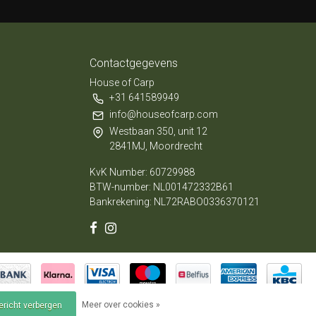
Contactgegevens
House of Carp
+31 641589949
info@houseofcarp.com
Westbaan 350, unit 12
2841MJ, Moordrecht
KvK Number: 60729988
BTW-number: NL001472332B61
Bankrekening: NL72RABO0336370121
Meer over cookies »
bericht verbergen