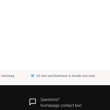
 = Vandaag
Uit voorraad leverbaar & Actuele voorraad
Questions?
homepage.contact.text