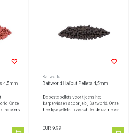
Baitworld
ets 4,5mm
Baitworld Halibut Pellets 4,5mm
t
De beste pellets voor tijdens het
world. Onze
karpervissen scoor je bij Baitworld. Onze
e diameters...
heerlijke pellets in verschillende diameters...
EUR 9,99