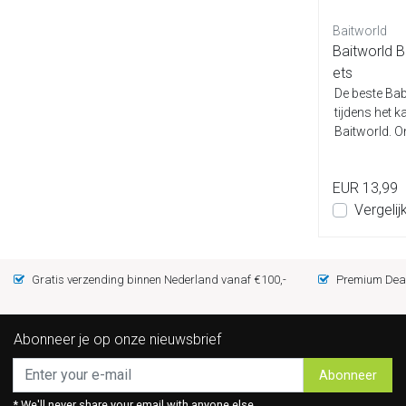
Baitworld
Baitworld 
ets
De beste Bab
tijdens het k
Baitworld. On
EUR 13,99
Vergelij
Gratis verzending binnen Nederland vanaf €100,-
Premium Deal
Abonneer je op onze nieuwsbrief
Abonneer
* We'll never share your email with anyone else.