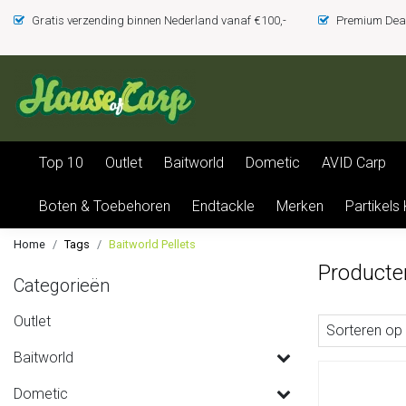
Gratis verzending binnen Nederland vanaf €100,-
Premium Deal
Top 10
Outlet
Baitworld
Dometic
AVID Carp
Boten & Toebehoren
Endtackle
Merken
Partikels
Home
Tags
Baitworld Pellets
Producte
Categorieën
Outlet
Sorteren op
Baitworld
Dometic