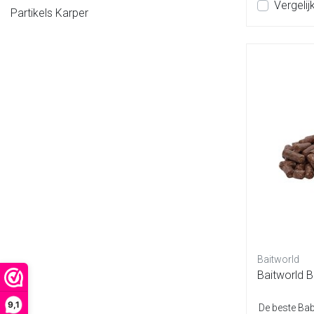
Vergelij
Partikels Karper
Baitworld
Baitworld B
9,1
De beste Baby