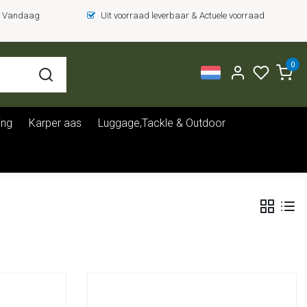
 = Vandaag
Uit voorraad leverbaar & Actuele voorraad
0
ing
Karper aas
Luggage,Tackle & Outdoor