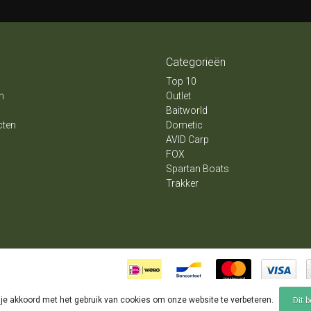
Categorieën
Top 10
n
Outlet
Baitworld
cten
Dometic
AVID Carp
FOX
Spartan Boats
Trakker
 je akkoord met het gebruik van cookies om onze website te verbeteren.
Dit 