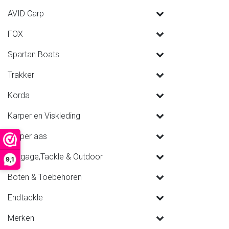
AVID Carp
FOX
Spartan Boats
Trakker
Korda
Karper en Viskleding
Karper aas
Luggage,Tackle & Outdoor
9,1
Boten & Toebehoren
Endtackle
Merken