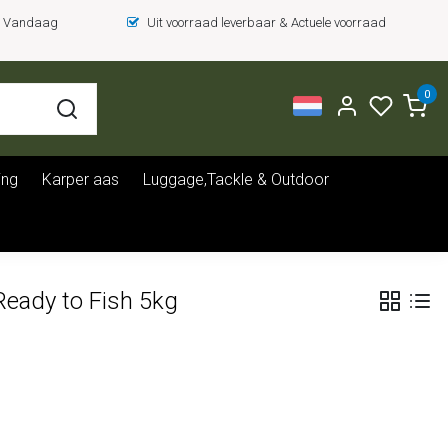
 = Vandaag
Uit voorraad leverbaar & Actuele voorraad
0
ing
Karper aas
Luggage,Tackle & Outdoor
Ready to Fish 5kg