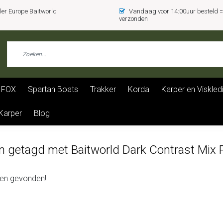
er Europe Baitworld
Vandaag voor 14:00uur besteld
verzonden
FOX
Spartan Boats
Trakker
Korda
Karper en Viskled
 Karper
Blog
n getagd met Baitworld Dark Contrast Mix 
en gevonden!