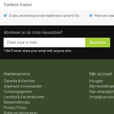
Partikels Karper
Gratis verzending binnen Nederland vanaf €100,-
Premium Deal
Abonneer je op onze nieuwsbrief
Abonneer
* We'll never share your email with anyone else.
Klantenservice
Mijn account
Garantie & Klachten
Inloggen
Algemene voorwaarden
Mijn bestellinge
Contactgegevens
Mijn verlanglijst
Levertijd & Verzendkosten
Vergelijk produ
Betaalmethodes
Privacy Policy
Ruilen en retourneren