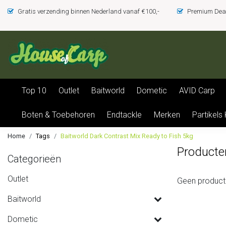
Gratis verzending binnen Nederland vanaf €100,-
Premium Deal
Top 10
Outlet
Baitworld
Dometic
AVID Carp
Boten & Toebehoren
Endtackle
Merken
Partikels
Home
Tags
Baitworld Dark Contrast Mix Ready to Fish 5kg
Producte
Categorieën
Outlet
Geen product
Baitworld
Dometic