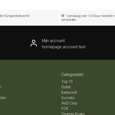
er Europe Baitworld
Vandaag voor 14:00uur besteld
verzonden
Mijn account
homepage.account.text
Categorieën
Top 10
n
Outlet
Baitworld
cten
Dometic
AVID Carp
FOX
Spartan Boats