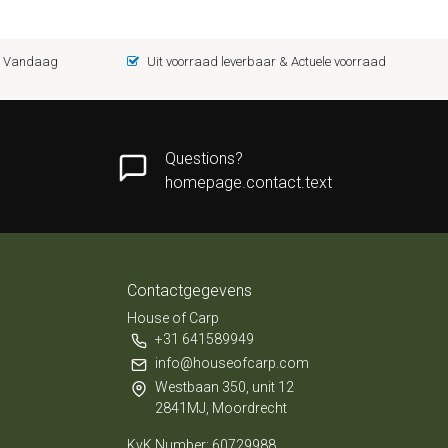
 = Vandaag
Uit voorraad leverbaar & Actuele voorraad
Questions?
homepage.contact.text
Contactgegevens
House of Carp
+31 641589949
info@houseofcarp.com
Westbaan 350, unit 12
2841MJ, Moordrecht
KvK Number: 60729988