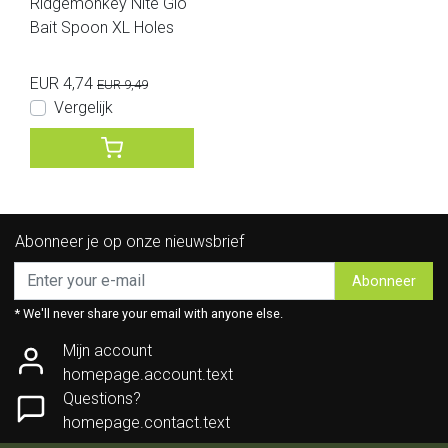
Ridgemonkey Nite Glo
Bait Spoon XL Holes
EUR 4,74
EUR 9,49
Vergelijk
Abonneer je op onze nieuwsbrief
Abonneer
* We'll never share your email with anyone else.
Mijn account
homepage.account.text
Questions?
homepage.contact.text