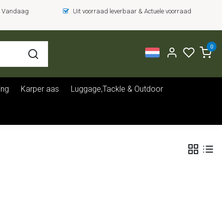
 = Vandaag
Uit voorraad leverbaar & Actuele voorraad
0
ing
Karper aas
Luggage,Tackle & Outdoor