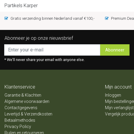
Partikels Karper
Gratis verzending binnen Nederland vanaf €100,-
Premium Deal
Abonneer je op onze nieuwsbrief
Abonneer
* We'll never share your email with anyone else.
Klantenservice
Mijn account
Garantie & Klachten
Inloggen
Algemene voorwaarden
Mijn bestellinge
Contactgegevens
Mijn verlanglijst
Levertijd & Verzendkosten
Vergelijk produ
Betaalmethodes
Privacy Policy
Ruilen en retourneren