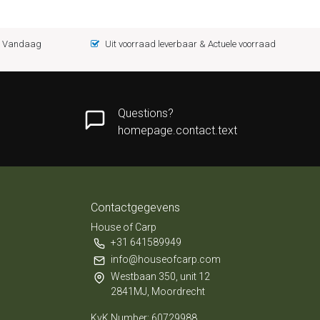
 = Vandaag
Uit voorraad leverbaar & Actuele voorraad
Questions?
homepage.contact.text
Contactgegevens
House of Carp
+31 641589949
info@houseofcarp.com
Westbaan 350, unit 12
2841MJ, Moordrecht
KvK Number: 60729988