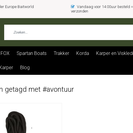
er Europe Baitworld
Vandaag voor 14:00uur besteld
verzonden
FOX
Spartan Boats
Trakker
Korda
Karper en Viskled
 Karper
Blog
n getagd met #avontuur