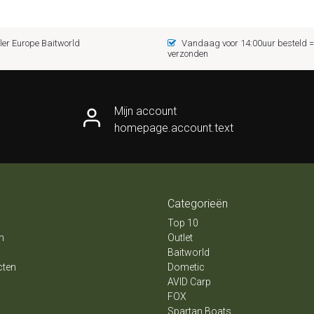
er Europe Baitworld
Vandaag voor 14:00uur besteld
verzonden
Mijn account
homepage.account.text
Categorieën
Top 10
n
Outlet
Baitworld
cten
Dometic
AVID Carp
FOX
Spartan Boats