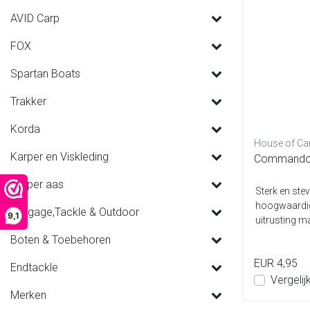
AVID Carp
FOX
Spartan Boats
Trakker
Korda
House of Ca
Karper en Viskleding
Commando
Karper aas
Sterk en ste
hoogwaardige
Luggage,Tackle & Outdoor
9,1
uitrusting ma
Boten & Toebehoren
EUR 4,95
Endtackle
Vergelij
Merken