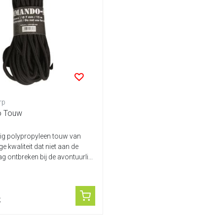
rp
 Touw
vig polypropyleen touw van
 kwaliteit dat niet aan de
g ontbreken bij de avontuurli...
k