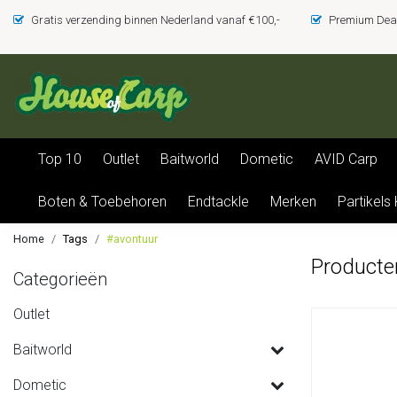
Gratis verzending binnen Nederland vanaf €100,-
Premium Deal
Top 10
Outlet
Baitworld
Dometic
AVID Carp
Boten & Toebehoren
Endtackle
Merken
Partikels
Home
Tags
#avontuur
Producte
Categorieën
Outlet
Baitworld
Dometic