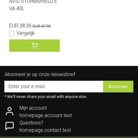
AVID STORMSHIELD E
VA 40L
EUR 38,36
EUR 47,95
Vergelijk
Abonneer je op onze nieuwsbrief
Abonneer
* We'll never share your email with anyone else.
Mijn account
homepage.account.text
Questions?
homepage.contact.text