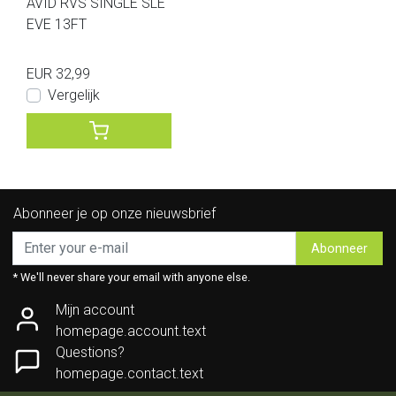
AVID RVS SINGLE SLE
EVE 13FT
EUR 32,99
Vergelijk
Abonneer je op onze nieuwsbrief
Abonneer
* We'll never share your email with anyone else.
Mijn account
homepage.account.text
Questions?
homepage.contact.text