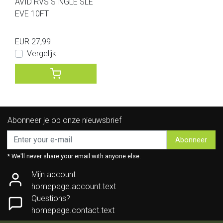
AVID RVS SINGLE SLE
EVE 10FT
EUR 27,99
Vergelijk
Abonneer je op onze nieuwsbrief
Abonneer
* We'll never share your email with anyone else.
Mijn account
homepage.account.text
Questions?
homepage.contact.text