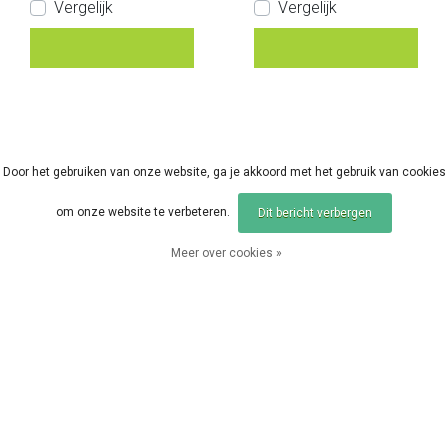
Vergelijk
Vergelijk
Door het gebruiken van onze website, ga je akkoord met het gebruik van cookies
om onze website te verbeteren.
Dit bericht verbergen
Meer over cookies »
Sale
Sale
Vergelijk producten
0 Producten
AVID CARP LOK DOWN
AVID CARP LOK DOWN
WEIGH TRI-POD
COMPACT POD
EUR 51,96
EUR 143,99
EUR 64,95
EUR 179,99