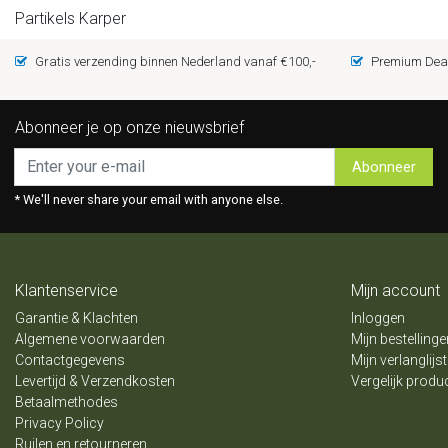
Partikels Karper
Gratis verzending binnen Nederland vanaf €100,-
Premium Deal
Abonneer je op onze nieuwsbrief
Abonneer
* We'll never share your email with anyone else.
Klantenservice
Mijn account
Garantie & Klachten
Inloggen
Algemene voorwaarden
Mijn bestellinge
Contactgegevens
Mijn verlanglijst
Levertijd & Verzendkosten
Vergelijk produ
Betaalmethodes
Privacy Policy
Ruilen en retourneren