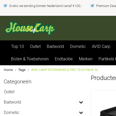
Gratis verzending binnen Nederland vanaf €100,-
Premium Deal
Top 10
Outlet
Baitworld
Dometic
AVID Carp
Boten & Toebehoren
Endtackle
Merken
Partikels
Home
Tags
AVID CARP STORMSHIELD PRO TECH PACK XL
Product
Categorieën
Outlet
Baitworld
Dometic