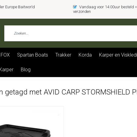
er Europe Baitworld
Vandaag voor 14:00uur besteld
verzonden
FOX
Spartan Boats
Trakker
Korda
Karper en Viskled
 Karper
Blog
en getagd met AVID CARP STORMSHIELD 