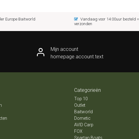
er Europe Baitworld
Vandaag voor 14:00uur besteld
verzonden
Mijn account
homepage.account.text
Categorieën
Top 10
n
Outlet
Baitworld
cten
Dometic
AVID Carp
FOX
Spartan Boats