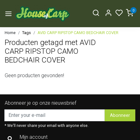
0
Home
Tags
AVID CARP RIPSTOP CAMO BEDCHAIR COVER
Producten getagd met AVID
CARP RIPSTOP CAMO
BEDCHAIR COVER
Geen producten gevonden!
Abonneer je op onze nieuwsbrief
Abonneer
* We'll never share your email with anyone else.
Mijn account