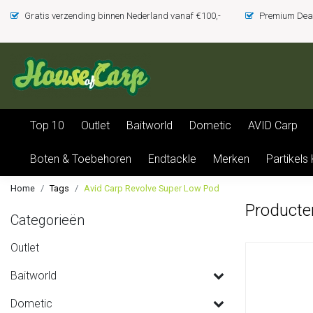
Gratis verzending binnen Nederland vanaf €100,-
Premium Deal
Top 10
Outlet
Baitworld
Dometic
AVID Carp
Boten & Toebehoren
Endtackle
Merken
Partikels
Home
Tags
Avid Carp Revolve Super Low Pod
Producte
Categorieën
Outlet
Baitworld
Dometic