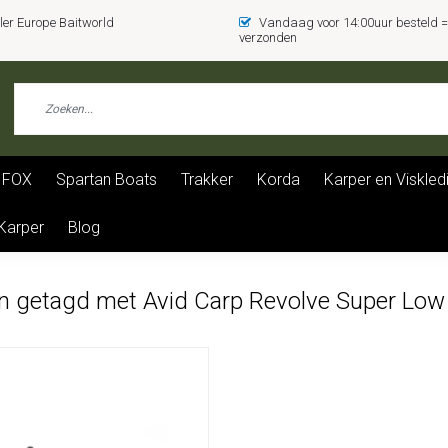
er Europe Baitworld
Vandaag voor 14:00uur besteld
verzonden
FOX
Spartan Boats
Trakker
Korda
Karper en Viskled
 Karper
Blog
n getagd met Avid Carp Revolve Super Low