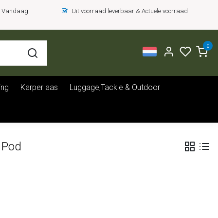
 = Vandaag
Uit voorraad leverbaar & Actuele voorraad
0
ing
Karper aas
Luggage,Tackle & Outdoor
 Pod