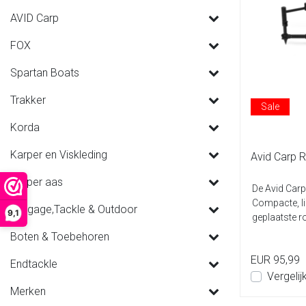
AVID Carp
FOX
Spartan Boats
Trakker
Sale
Korda
Karper en Viskleding
Avid Carp 
Karper aas
De Avid Carp
Compacte, li
Luggage,Tackle & Outdoor
9,1
geplaatste ro
Boten & Toebehoren
EUR 95,99
Endtackle
Vergelij
Merken