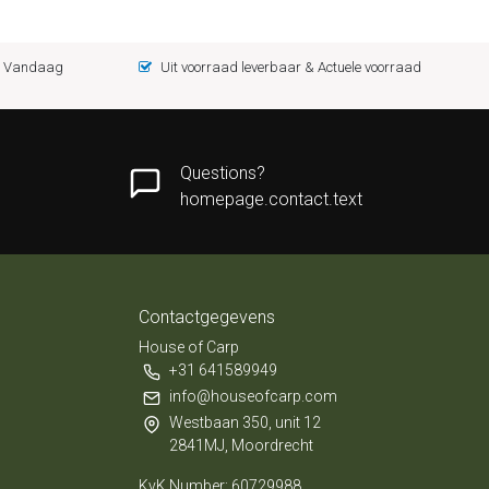
 = Vandaag
Uit voorraad leverbaar & Actuele voorraad
Questions?
homepage.contact.text
Contactgegevens
House of Carp
+31 641589949
info@houseofcarp.com
Westbaan 350, unit 12
2841MJ, Moordrecht
KvK Number: 60729988