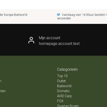
er Europe Baitworld
Vandaag voor 14:00uur besteld
verzonden
Mijn account
homepage.account.text
Categorieën
Top 10
n
Outlet
Baitworld
cten
Dometic
AVID Carp
FOX
Spartan Boats