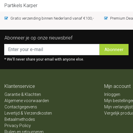
Partikels Karper
Gratis verzending binnen Nederland vanaf €100,-
Premium Deal
Abonneer je op onze nieuwsbrief
Abonneer
* We'll never share your email with anyone else.
Klantenservice
Mijn account
Garantie & Klachten
Inloggen
Algemene voorwaarden
Mijn bestellinge
Contactgegevens
Mijn verlanglijst
Levertijd & Verzendkosten
Vergelijk produ
Betaalmethodes
Privacy Policy
Ruilen en retourneren