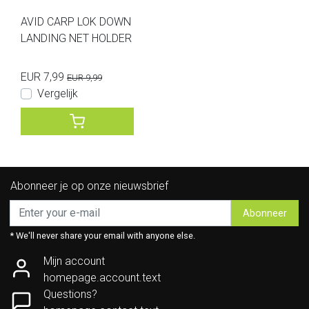
AVID CARP LOK DOWN
LANDING NET HOLDER
EUR 7,99
EUR 9,99
Vergelijk
Abonneer je op onze nieuwsbrief
Abonneer
* We'll never share your email with anyone else.
Mijn account
homepage.account.text
Questions?