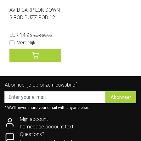
AVID CARP LOK DOWN
3 ROD BUZZ POD 12IN
CH
EUR 14,95
EUR 29,95
Vergelijk
Abonneer je op onze nieuwsbrief
Abonneer
* We'll never share your email with anyone else.
Mijn account
homepage.account.text
Questions?