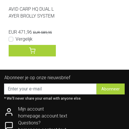
AVID CARP HQ DUAL L
AYER BROLLY SYSTEM
EUR 471,96
EUR 589,95
Vergelijk
Abonneer je op onze nieuwsbrief
Abonneer
* We'll never share your email with anyone else.
Mijn account
homepage.account.text
Questions?