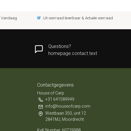
 = Vandaag
Uit voorraad leverbaar & Actuele voorraad
Questions?
homepage.contact.text
Contactgegevens
House of Carp
+31 641589949
info@houseofcarp.com
Westbaan 350, unit 12
2841MJ, Moordrecht
KvK Number: 60729988