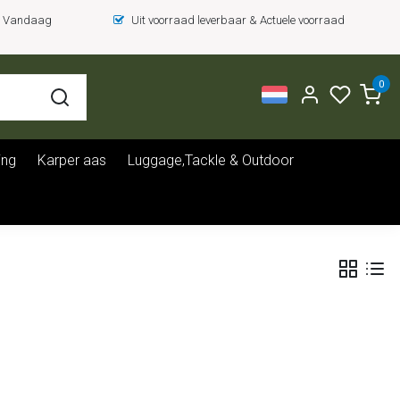
 = Vandaag
Uit voorraad leverbaar & Actuele voorraad
0
ing
Karper aas
Luggage,Tackle & Outdoor