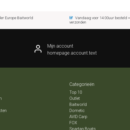
er Europe Baitworld
Vandaag voor 14:00uur besteld
verzonden
Mijn account
homepage.account.text
Categorieën
Top 10
n
Outlet
Baitworld
cten
Dometic
AVID Carp
FOX
Spartan Boats