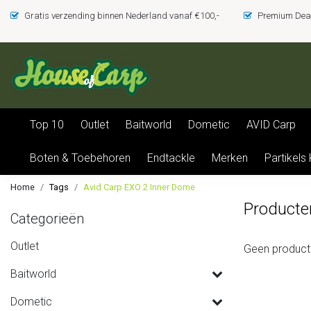
Gratis verzending binnen Nederland vanaf €100,-
Premium Deal
Top 10
Outlet
Baitworld
Dometic
AVID Carp
Boten & Toebehoren
Endtackle
Merken
Partikels
Home
Tags
Avid Carp EXO 2 Inner Dome
Producte
Categorieën
Outlet
Geen product
Baitworld
Dometic