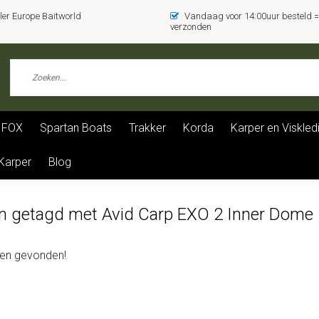
er Europe Baitworld
Vandaag voor 14:00uur besteld
verzonden
FOX
Spartan Boats
Trakker
Korda
Karper en Viskled
 Karper
Blog
n getagd met Avid Carp EXO 2 Inner Dome
en gevonden!