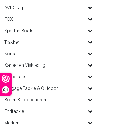
AVID Carp
FOX
Spartan Boats
Trakker
Korda
Karper en Viskleding
Karper aas
Luggage,Tackle & Outdoor
9,1
Boten & Toebehoren
Endtackle
Merken