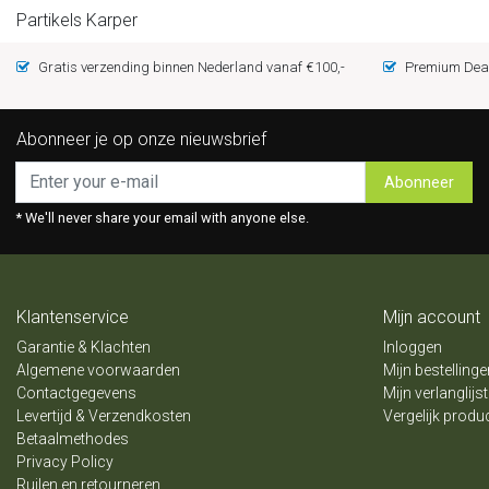
Partikels Karper
Gratis verzending binnen Nederland vanaf €100,-
Premium Deal
Abonneer je op onze nieuwsbrief
Abonneer
* We'll never share your email with anyone else.
Klantenservice
Mijn account
Garantie & Klachten
Inloggen
Algemene voorwaarden
Mijn bestellinge
Contactgegevens
Mijn verlanglijst
Levertijd & Verzendkosten
Vergelijk produ
Betaalmethodes
Privacy Policy
Ruilen en retourneren