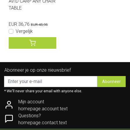
AVID CARP ANY CHAIR
TABLE
EUR 36,76
EUR 45,95
Vergelijk
Abonneer je op onze nieuwsbrief
Abonneer
* We'll never share your email with anyone else.
Mijn account
homepage.account.text
Questions?
homepage.contact.text