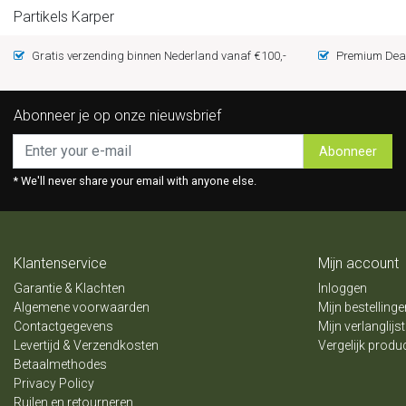
Partikels Karper
Gratis verzending binnen Nederland vanaf €100,-
Premium Deal
Abonneer je op onze nieuwsbrief
Abonneer
* We'll never share your email with anyone else.
Klantenservice
Mijn account
Garantie & Klachten
Inloggen
Algemene voorwaarden
Mijn bestellinge
Contactgegevens
Mijn verlanglijst
Levertijd & Verzendkosten
Vergelijk produ
Betaalmethodes
Privacy Policy
Ruilen en retourneren