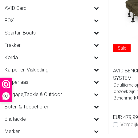
AVID Carp
FOX
Spartan Boats
Trakker
Sale
Korda
Karper en Viskleding
AVID BEN
SYSTEM
Karper aas
De ultieme o
opzoek zijn 
Luggage,Tackle & Outdoor
9,1
Benchmark Ul
Boten & Toebehoren
EUR 479,99
Endtackle
Vergelij
Merken