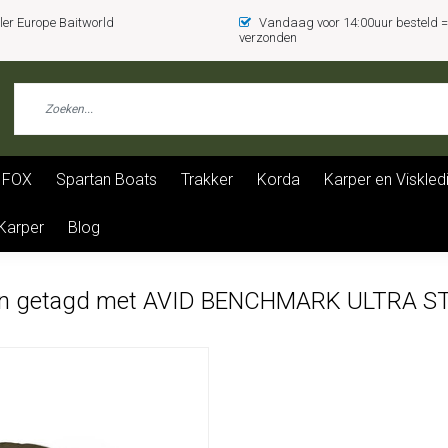
er Europe Baitworld
Vandaag voor 14:00uur besteld
verzonden
FOX
Spartan Boats
Trakker
Korda
Karper en Viskled
 Karper
Blog
en getagd met AVID BENCHMARK ULTRA 