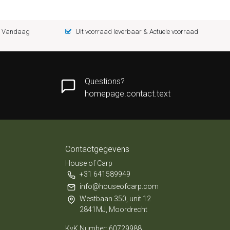
 = Vandaag
Uit voorraad leverbaar & Actuele voorraad
Questions?
homepage.contact.text
Contactgegevens
House of Carp
+31 641589949
info@houseofcarp.com
Westbaan 350, unit 12
2841MJ, Moordrecht
KvK Number: 60729988