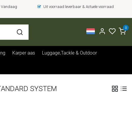
 = Vandaag
Uit voorraad leverbaar & Actuele voorraad
0
ing
Karper aas
Luggage,Tackle & Outdoor
STANDARD SYSTEM