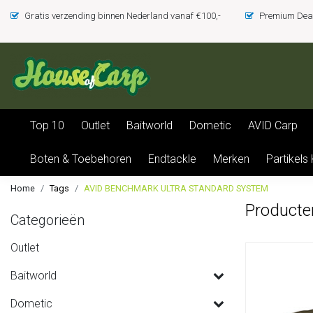
Gratis verzending binnen Nederland vanaf €100,-
Premium Deal
Top 10
Outlet
Baitworld
Dometic
AVID Carp
Boten & Toebehoren
Endtackle
Merken
Partikels
Home
Tags
AVID BENCHMARK ULTRA STANDARD SYSTEM
Product
Categorieën
Outlet
Baitworld
Dometic