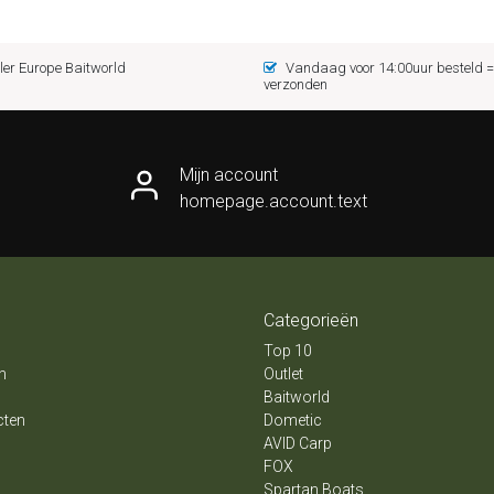
er Europe Baitworld
Vandaag voor 14:00uur besteld
verzonden
Mijn account
homepage.account.text
Categorieën
Top 10
n
Outlet
Baitworld
cten
Dometic
AVID Carp
FOX
Spartan Boats