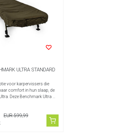
CHMARK ULTRA STANDARD
ptie voor karpervissers die
naar comfort in hun slaap, de
tra. Deze Benchmark Ultra ...
EUR 599,99
k