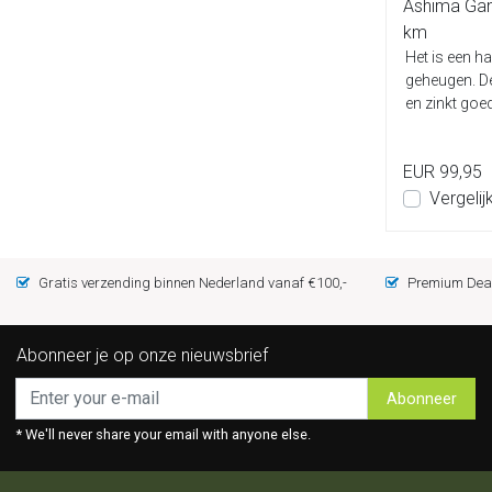
Ashima Gan
km
Het is een ha
geheugen. De l
en zinkt goed
EUR 99,95
Vergelij
Gratis verzending binnen Nederland vanaf €100,-
Premium Deal
Abonneer je op onze nieuwsbrief
Abonneer
* We'll never share your email with anyone else.