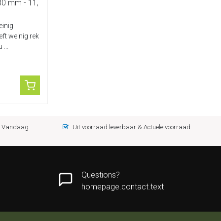
30 mm - 11,
einig
eeft weinig rek
...
 = Vandaag
Uit voorraad leverbaar & Actuele voorraad
Questions?
homepage.contact.text