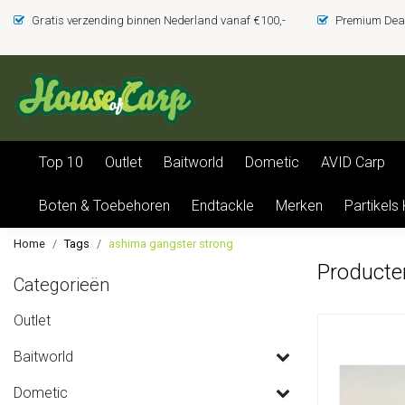
Gratis verzending binnen Nederland vanaf €100,-
Premium Deal
Top 10
Outlet
Baitworld
Dometic
AVID Carp
Boten & Toebehoren
Endtackle
Merken
Partikels
Home
Tags
ashima gangster strong
Producte
Categorieën
Outlet
Baitworld
Dometic