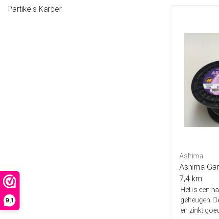
Partikels Karper
Ashima
Ashima Gan
7,4 km
Het is een ha
geheugen. De l
9,1
en zinkt goed