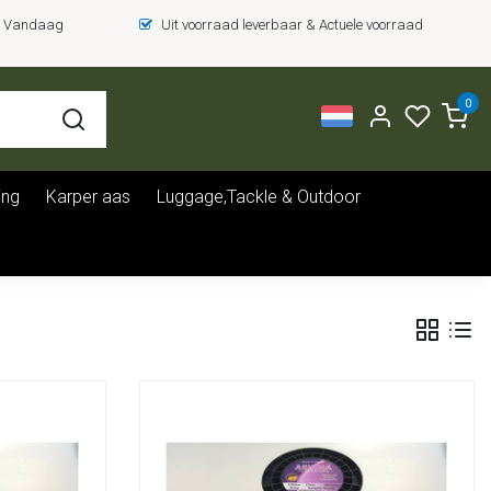
 = Vandaag
Uit voorraad leverbaar & Actuele voorraad
0
ing
Karper aas
Luggage,Tackle & Outdoor