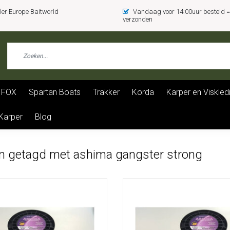
er Europe Baitworld
Vandaag voor 14:00uur besteld
verzonden
FOX
Spartan Boats
Trakker
Korda
Karper en Viskled
 Karper
Blog
n getagd met ashima gangster strong