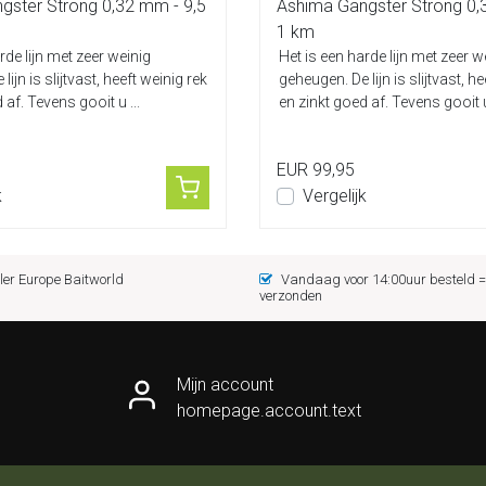
gster Strong 0,32 mm - 9,5
Ashima Gangster Strong 0,
1 km
rde lijn met zeer weinig
Het is een harde lijn met zeer w
ijn is slijtvast, heeft weinig rek
geheugen. De lijn is slijtvast, h
 af. Tevens gooit u ...
en zinkt goed af. Tevens gooit u 
EUR 99,95
k
Vergelijk
er Europe Baitworld
Vandaag voor 14:00uur besteld
verzonden
Mijn account
homepage.account.text