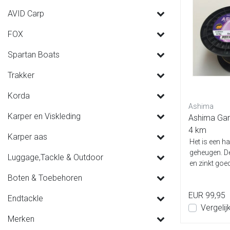
AVID Carp
FOX
Spartan Boats
Trakker
Korda
Ashima
Karper en Viskleding
Ashima Gan
4 km
Karper aas
Het is een ha
geheugen. De l
Luggage,Tackle & Outdoor
en zinkt goed
Boten & Toebehoren
EUR 99,95
Endtackle
Vergelij
Merken