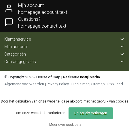
Mijn account
homepage.account.text
Questions?
homepage.contact.text
Klantenservice
Mijn account
Categorieën
Contactgegevens
© Copyright 2026 - House of Carp | Realisatie
InStijl Media
Algemene voorwaarden
|
Privacy Policy
|
Disclaimer
|
Sitemap
|
RSS Feed
Door het gebruiken van onze website, ga je akkoord met het gebruik van cookies
om onze website te verbeteren.
Dit bericht verbergen
Meer over cookies »