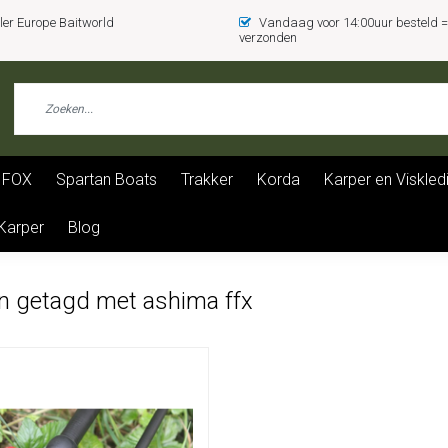
er Europe Baitworld
Vandaag voor 14:00uur besteld
verzonden
FOX
Spartan Boats
Trakker
Korda
Karper en Viskled
 Karper
Blog
n getagd met ashima ffx