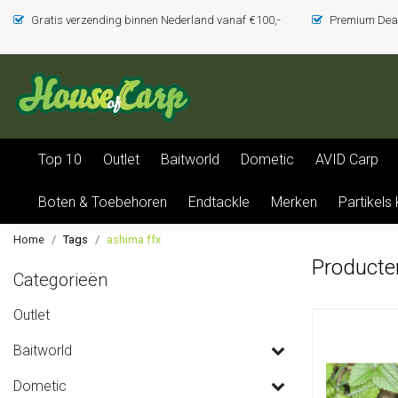
Gratis verzending binnen Nederland vanaf €100,-
Premium Deal
Top 10
Outlet
Baitworld
Dometic
AVID Carp
Boten & Toebehoren
Endtackle
Merken
Partikels
Home
Tags
ashima ffx
Producte
Categorieën
Outlet
Baitworld
Dometic