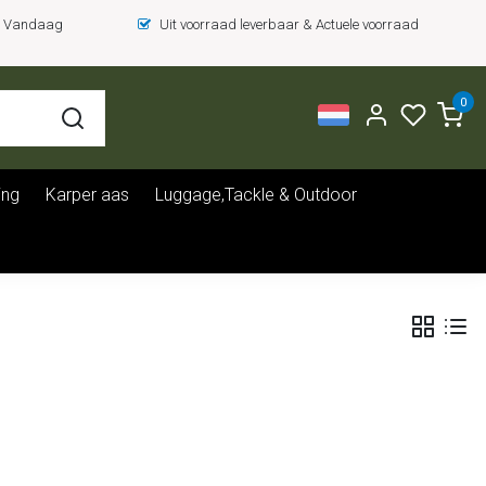
 = Vandaag
Uit voorraad leverbaar & Actuele voorraad
0
ing
Karper aas
Luggage,Tackle & Outdoor