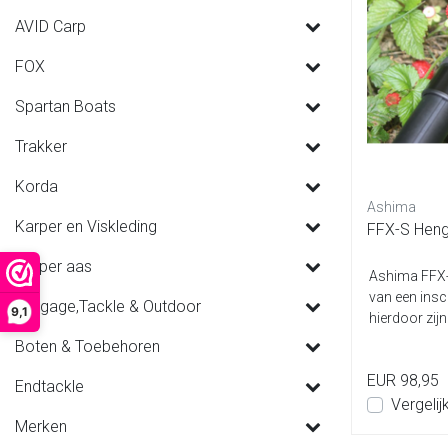
AVID Carp
FOX
Spartan Boats
Trakker
Korda
Ashima
Karper en Viskleding
FFX-S Henge
Karper aas
Ashima FFX-S
van een insc
Luggage,Tackle & Outdoor
9,1
hierdoor zijn
Boten & Toebehoren
EUR 98,95
Endtackle
Vergelij
Merken