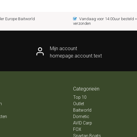
er Europe Baitworld
Vandaag voor 14:00uur besteld
verzonden
Mijn account
homepage.account.text
Categorieën
Top 10
n
Outlet
Baitworld
cten
Dometic
AVID Carp
FOX
Spartan Boats