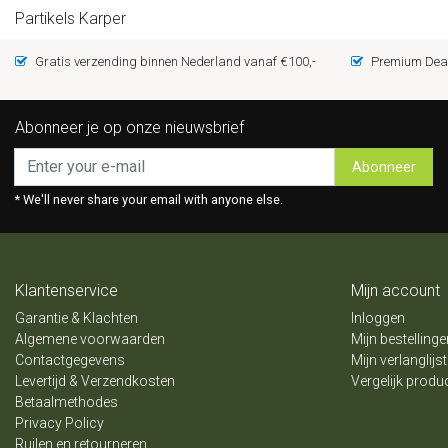
Partikels Karper
Gratis verzending binnen Nederland vanaf €100,-
Premium Deal
Abonneer je op onze nieuwsbrief
Abonneer
* We'll never share your email with anyone else.
Klantenservice
Mijn account
Garantie & Klachten
Inloggen
Algemene voorwaarden
Mijn bestellinge
Contactgegevens
Mijn verlanglijst
Levertijd & Verzendkosten
Vergelijk produ
Betaalmethodes
Privacy Policy
Ruilen en retourneren