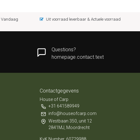
 = Vandaag
Uit voorraad leverbaar & Actuele voorraad
Questions?
homepage.contact.text
Contactgegevens
House of Carp
+31 641589949
info@houseofcarp.com
Westbaan 350, unit 12
2841MJ, Moordrecht
KvK Number: 60729988