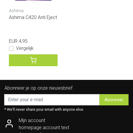
Ashima
Ashima C420 Anti Eject
EUR 4,95
Vergelijk
Abonneer je op onze nieuwsbrief
Abonneer
* We'll never share your email with anyone else.
Mijn account
homepage.account.text