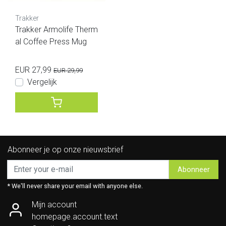
Trakker
Trakker Armolife Therm
al Coffee Press Mug
EUR 27,99
EUR 29,99
Vergelijk
Abonneer je op onze nieuwsbrief
Abonneer
* We'll never share your email with anyone else.
Mijn account
homepage.account.text