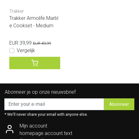
Trakker
Trakker Armolife Marbl
e Cookset - Medium
EUR 39,99
EUR 49,99
Vergelijk
Abonneer je op onze nieuwsbrief
Abonneer
* We'll never share your email with anyone else.
Mijn account
homepage.account.text