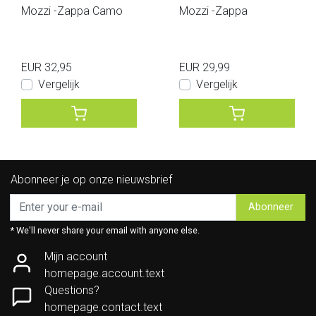
Mozzi -Zappa Camo
Mozzi -Zappa
EUR 32,95
EUR 29,99
Vergelijk
Vergelijk
Abonneer je op onze nieuwsbrief
Abonneer
* We'll never share your email with anyone else.
Mijn account
homepage.account.text
Questions?
homepage.contact.text