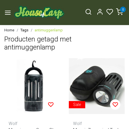
0
Home
Tags
antimuggenlamp
Producten getagd met
antimuggenlamp
Sale
Wolf
Wolf