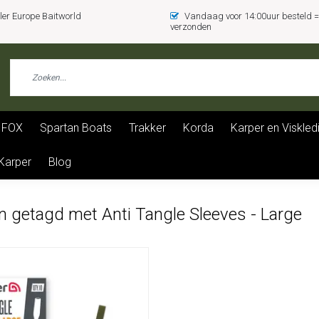
er Europe Baitworld
Vandaag voor 14:00uur besteld
verzonden
FOX
Spartan Boats
Trakker
Korda
Karper en Viskled
 Karper
Blog
n getagd met Anti Tangle Sleeves - Large