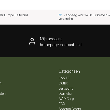
er Europe Baitworld
Vandaag voor 14:00uur besteld
verzonden
Mijn account
homepage.account.text
Categorieën
Top 10
n
Outlet
Baitworld
cten
Dometic
AVID Carp
FOX
Spartan Boats