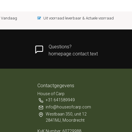
 = Vandaag
Uit voorraad leverbaar & Actuele voorraad
Questions?
homepage.contact.text
Contactgegevens
House of Carp
+31 641589949
info@houseofcarp.com
Westbaan 350, unit 12
2841MJ, Moordrecht
KvK Number: 60729988