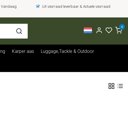
 = Vandaag
Uit voorraad leverbaar & Actuele voorraad
0
ing
Karper aas
Luggage,Tackle & Outdoor