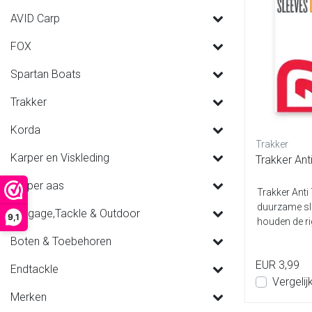
AVID Carp
FOX
Spartan Boats
Trakker
Korda
Trakker
Karper en Viskleding
Trakker Ant
Karper aas
Trakker Anti
duurzame sl
Luggage,Tackle & Outdoor
9,1
houden de ri
Boten & Toebehoren
EUR 3,99
Endtackle
Vergelij
Merken