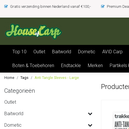
Gratis verzending binnen Nederland vanaf €100,-
Premium Deal
Top 10
Outlet
Baitworld
Dometic
AVID Carp
Boten & Toebehoren
Endtackle
Merken
Partikels
Home
Tags
Anti Tangle Sleeves - Large
Producte
Categorieën
Outlet
Baitworld
Dometic