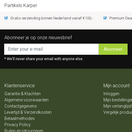
Partikels Karper
Gratis verzending binnen Nederland vanaf €100,-
Premium Deal
Abonneer je op onze nieuwsbrief
Abonneer
* We'll never share your email with anyone else.
Klantenservice
Mijn account
Garantie & Klachten
Inloggen
Algemene voorwaarden
Mijn bestellinge
Contactgegevens
Mijn verlanglijst
Levertijd & Verzendkosten
Vergelijk produ
Betaalmethodes
Privacy Policy
Ruilen en retourneren