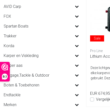
AVID Carp
FOX
Spartan Boats
Trakker
Sale
Korda
Pro Line
Karper en Viskleding
Lithium Ac
Karper aas
Deze lichtge
elke karperv
Luggage,Tackle & Outdoor
9,1
gebruikt. Dez
Boten & Toebehoren
EUR 674,95
Endtackle
Vergelij
Merken