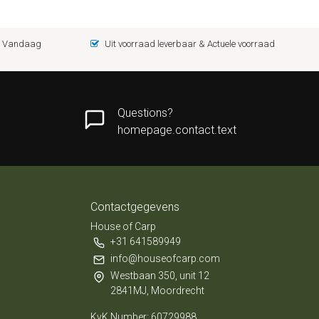
 = Vandaag
Uit voorraad leverbaar & Actuele voorraad
Questions?
homepage.contact.text
Contactgegevens
House of Carp
+31 641589949
info@houseofcarp.com
Westbaan 350, unit 12
2841MJ, Moordrecht
KvK Number: 60729988