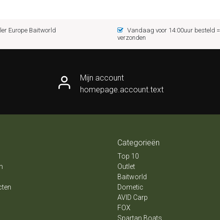
er Europe Baitworld
Vandaag voor 14:00uur besteld
verzonden
Mijn account
homepage.account.text
Categorieën
Top 10
n
Outlet
Baitworld
cten
Dometic
AVID Carp
FOX
Spartan Boats