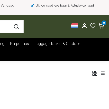
 = Vandaag
Uit voorraad leverbaar & Actuele voorraad
0
ing
Karper aas
Luggage,Tackle & Outdoor