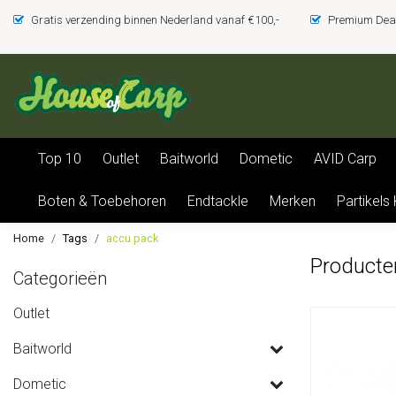
Gratis verzending binnen Nederland vanaf €100,-
Premium Deal
Top 10
Outlet
Baitworld
Dometic
AVID Carp
Boten & Toebehoren
Endtackle
Merken
Partikels
Home
Tags
accu pack
Producte
Categorieën
Outlet
Baitworld
Dometic