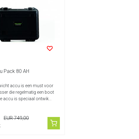
cu Pack 80 AH
wicht accu is een must voor
isser die regelmatig een boot
e accu is speciaal ontwik...
EUR 749,00
k