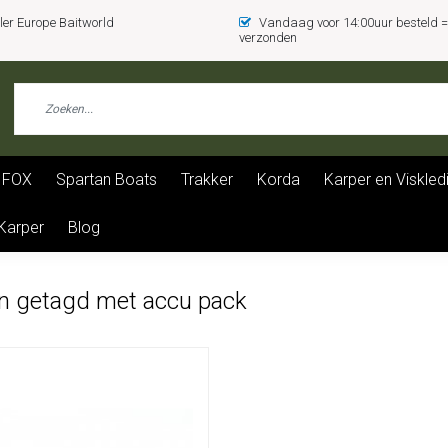
er Europe Baitworld
Vandaag voor 14:00uur besteld
verzonden
FOX
Spartan Boats
Trakker
Korda
Karper en Viskled
 Karper
Blog
n getagd met accu pack