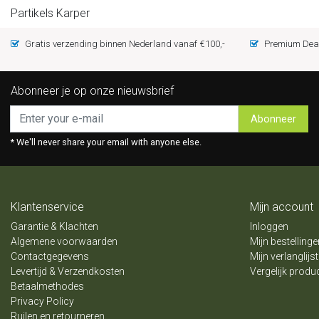
Partikels Karper
Gratis verzending binnen Nederland vanaf €100,-
Premium Deal
Abonneer je op onze nieuwsbrief
Abonneer
* We'll never share your email with anyone else.
Klantenservice
Mijn account
Garantie & Klachten
Inloggen
Algemene voorwaarden
Mijn bestellinge
Contactgegevens
Mijn verlanglijst
Levertijd & Verzendkosten
Vergelijk produ
Betaalmethodes
Privacy Policy
Ruilen en retourneren