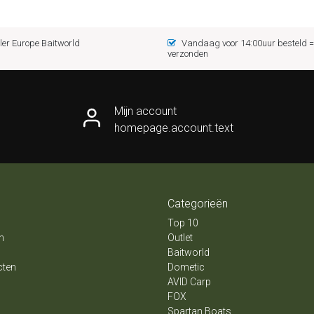
er Europe Baitworld
Vandaag voor 14:00uur besteld
verzonden
Mijn account
homepage.account.text
Categorieën
Top 10
n
Outlet
Baitworld
cten
Dometic
AVID Carp
FOX
Spartan Boats