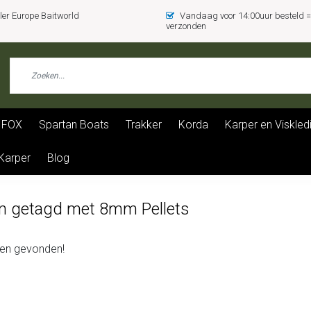
er Europe Baitworld
Vandaag voor 14:00uur besteld
verzonden
FOX
Spartan Boats
Trakker
Korda
Karper en Viskled
 Karper
Blog
n getagd met 8mm Pellets
en gevonden!