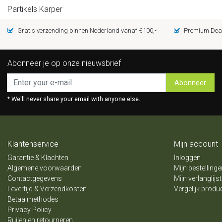
Partikels Karper
Gratis verzending binnen Nederland vanaf €100,-
Premium Deal
Abonneer je op onze nieuwsbrief
Abonneer
* We'll never share your email with anyone else.
Klantenservice
Mijn account
Garantie & Klachten
Inloggen
Algemene voorwaarden
Mijn bestellinge
Contactgegevens
Mijn verlanglijst
Levertijd & Verzendkosten
Vergelijk produ
Betaalmethodes
Privacy Policy
Ruilen en retourneren