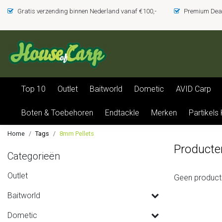
Gratis verzending binnen Nederland vanaf €100,-
Premium Deal
Top 10
Outlet
Baitworld
Dometic
AVID Carp
Boten & Toebehoren
Endtackle
Merken
Partikels
Home
Tags
8mm Pellets
Producte
Categorieën
Outlet
Geen product
Baitworld
Dometic