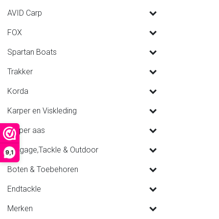
AVID Carp
FOX
Spartan Boats
Trakker
Korda
Karper en Viskleding
Karper aas
Luggage,Tackle & Outdoor
9,1
Boten & Toebehoren
Endtackle
Merken