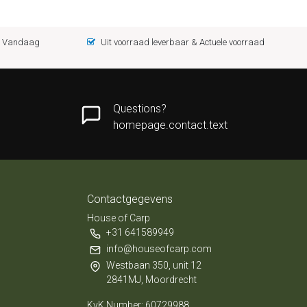
 = Vandaag
Uit voorraad leverbaar & Actuele voorraad
Questions?
homepage.contact.text
Contactgegevens
House of Carp
+31 641589949
info@houseofcarp.com
Westbaan 350, unit 12
2841MJ, Moordrecht
KvK Number: 60729988