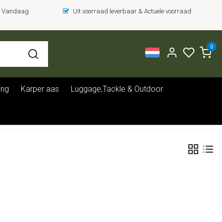
 = Vandaag
Uit voorraad leverbaar & Actuele voorraad
0
ing
Karper aas
Luggage,Tackle & Outdoor