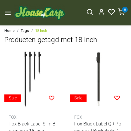
0
Home
Tags
18 Inch
Producten getagd met 18 Inch
Sale
Sale
FOX
FOX
Fox Black Label Slim B
Fox Black Label QR Po
anksticks 18 inch
werpoint Banksticks 18