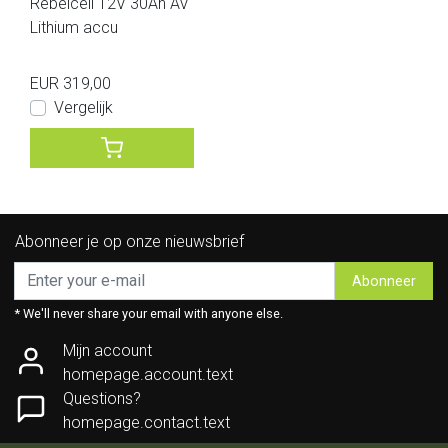
Rebelcell 12V 30Ah AV
Lithium accu
EUR 319,00
Vergelijk
Abonneer je op onze nieuwsbrief
Abonneer
* We'll never share your email with anyone else.
Mijn account
homepage.account.text
Questions?
homepage.contact.text