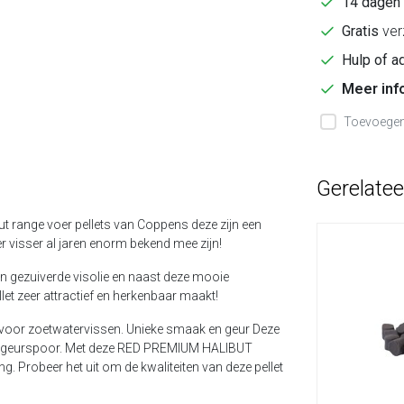
14 dagen
Gratis
ver
Hulp of a
Meer inf
Toevoegen 
Gerelate
t range voer pellets van Coppens deze zijn een
visser al jaren enorm bekend mee zijn!
n gezuiverde visolie en naast deze mooie
let zeer attractief en herkenbaar maakt!
k voor zoetwatervissen.
Unieke smaak en geur
Deze
lijk geurspoor. Met deze RED PREMIUM HALIBUT
ng. Probeer het uit om de kwaliteiten van deze pellet