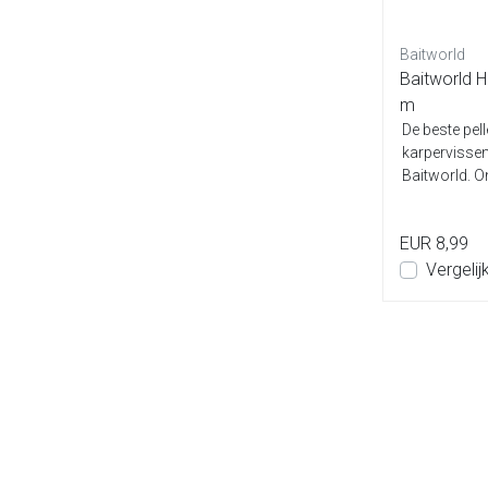
Baitworld
Baitworld
,5m
Baitworld Red Halibut Pellets 4,
Baitworld H
5mm
m
et
De beste pellets voor tijdens het
De beste pell
karpervissen scoor je bij
karpervissen
s in
Baitworld. Onze heerlijke pellets in
Baitworld. On
verschillende diameters...
verschillende
EUR 9,95
EUR 8,99
Vergelijk
Vergelij