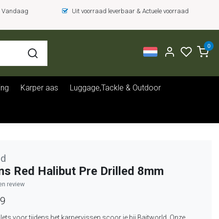
 = Vandaag
Uit voorraad leverbaar & Actuele voorraad
0
ing
Karper aas
Luggage,Tackle & Outdoor
ld
s Red Halibut Pre Drilled 8mm
gen review
99
lets voor tijdens het karpervissen scoor je bij Baitworld. Onze