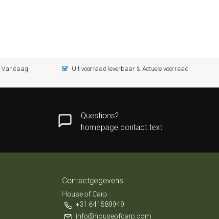
 = Vandaag
Uit voorraad leverbaar & Actuele voorraad
Questions?
homepage.contact.text
Contactgegevens
House of Carp
+31 641589949
info@houseofcarp.com