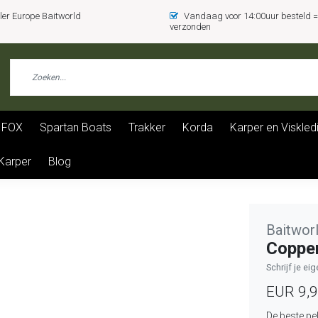
er Europe Baitworld
Vandaag voor 14:00uur besteld
verzonden
FOX
Spartan Boats
Trakker
Korda
Karper en Viskled
 Karper
Blog
Baitwor
Coppen
Schrijf je ei
EUR 9,
De beste pel