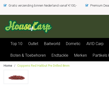
Gratis verzending binnen Nederland vanaf €100,-
Premium Deal
Top 10
Outlet
Baitworld
Dometic
AVID Carp
Boten & Toebehoren
Endtackle
Merken
Partikels
Home
Coppens Red Halibut Pre Drilled 8mm