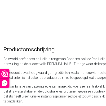
Productomschrijving
Baitworld heeft naast de Halibut range van Coppens ook de Red Halibu
aanvulling op de succesvolle PREMIUM HALIBUT range waar de karper 
Dit product bevat hoogwaardige ingrediënten zoals mariene vismeel e
ingrediënten is het bekende product robin red toegevoegd wat deze pel
9,1
De combinatie van deze ingrediënten maakt dit voer zeer aantrekkelij
pellet is waterstabiel en de oplosbare vis proteïnen geven een duide
pellets heeft u een unieke instant response feed pellet tot uw beschikki
te ontdekken.