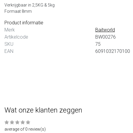
Verkrijgbaar in 2,5KG & 5kg
Formaat 8mm
Baitworld
Baitworld Halibut Pellets 4
Product informatie
m
Merk
Baitworld
De beste pellets voor tijdens h
Artikelcode
BW00276
karpervissen scoor je bij
SKU
75
Baitworld. Onze heerlijke pellet
EAN
6091032170100
verschillende diameters...
EUR 9,99
Vergelijk
Wat onze klanten zeggen
average of 0 review(s)