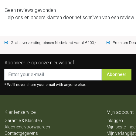
Geen reviews gevonden
Help ons en andere klanten door het schrijven van een review
Gratis verzending binnen Nederland vanaf €100,-
Premium Deal
Abonneer je op onze nieuwsbrief
Abonneer
* We'll never share your email with anyone else.
Klantenservice
Mijn account
Garantie & Klachten
Inloggen
Algemene voorwaarden
Mijn bestellinge
Contactgegevens
Mijn verlanglijst