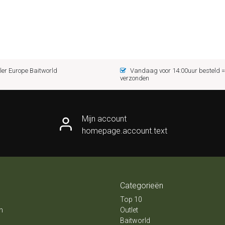
er Europe Baitworld
Vandaag voor 14:00uur besteld
verzonden
Mijn account
homepage.account.text
Categorieën
Top 10
n
Outlet
Baitworld