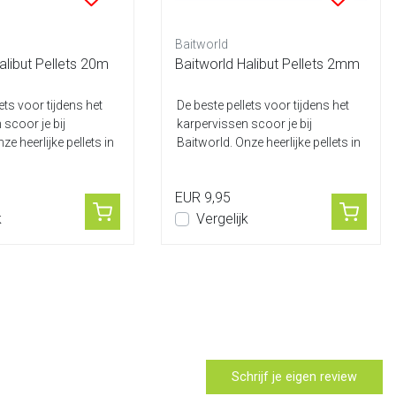
Baitworld
alibut Pellets 20m
Baitworld Halibut Pellets 2mm
ets voor tijdens het
De beste pellets voor tijdens het
 scoor je bij
karpervissen scoor je bij
ze heerlijke pellets in
Baitworld. Onze heerlijke pellets in
 diameters...
verschillende diameters...
EUR 9,95
k
Vergelijk
Schrijf je eigen review