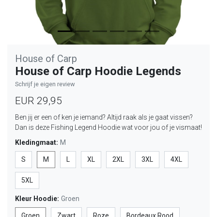
House of Carp
House of Carp Hoodie Legends
Schrijf je eigen review
EUR 29,95
Ben jij er een of ken je iemand? Altijd raak als je gaat vissen?
Dan is deze Fishing Legend Hoodie wat voor jou of je vismaat!
Kledingmaat:
M
S
M
L
XL
2XL
3XL
4XL
5XL
Kleur Hoodie:
Groen
Groen
Zwart
Roze
Bordeaux Rood