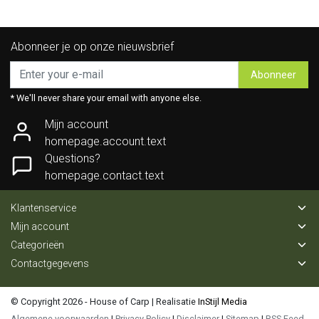
Abonneer je op onze nieuwsbrief
Abonneer
* We'll never share your email with anyone else.
Mijn account
homepage.account.text
Questions?
homepage.contact.text
Klantenservice
Mijn account
Categorieën
Contactgegevens
© Copyright 2026 - House of Carp | Realisatie
InStijl Media
Algemene voorwaarden
|
Privacy Policy
|
Disclaimer
|
Sitemap
|
RSS Feed