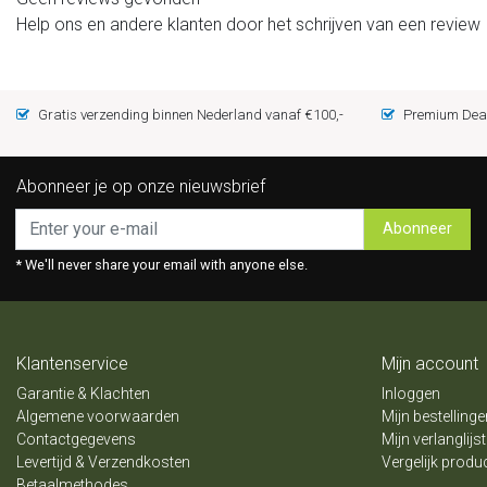
Help ons en andere klanten door het schrijven van een review
Gratis verzending binnen Nederland vanaf €100,-
Premium Deal
Abonneer je op onze nieuwsbrief
Abonneer
* We'll never share your email with anyone else.
Klantenservice
Mijn account
Garantie & Klachten
Inloggen
Algemene voorwaarden
Mijn bestellinge
Contactgegevens
Mijn verlanglijst
Levertijd & Verzendkosten
Vergelijk produ
Betaalmethodes