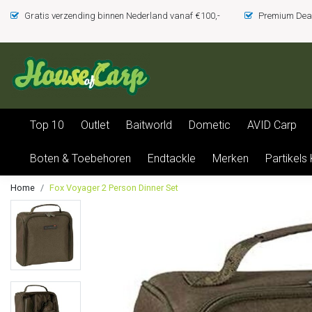
Gratis verzending binnen Nederland vanaf €100,-
Premium Deal
Top 10
Outlet
Baitworld
Dometic
AVID Carp
Boten & Toebehoren
Endtackle
Merken
Partikels
Home
Fox Voyager 2 Person Dinner Set