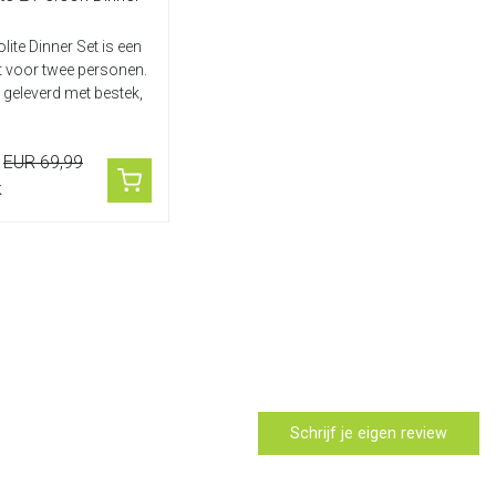
ite Dinner Set is een
t voor twee personen.
 geleverd met bestek,
en en e...
EUR 69,99
k
Schrijf je eigen review