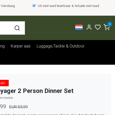
 = Vandaag
Uit voorraad leverbaar & Actuele voorraad
0
ing
Karper aas
Luggage,Tackle & Outdoor
ale
yager 2 Person Dinner Set
gen review
,99
EUR 59,99