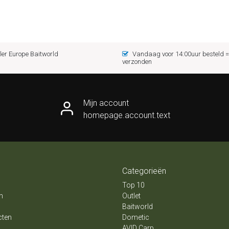
er Europe Baitworld
Vandaag voor 14:00uur besteld
verzonden
Mijn account
homepage.account.text
Categorieën
Top 10
n
Outlet
Baitworld
cten
Dometic
AVID Carp