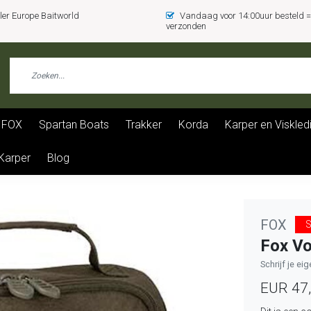
er Europe Baitworld
Vandaag voor 14:00uur besteld
verzonden
FOX
Spartan Boats
Trakker
Korda
Karper en Viskled
 Karper
Blog
FOX
S
Fox Vo
Schrijf je ei
EUR 47