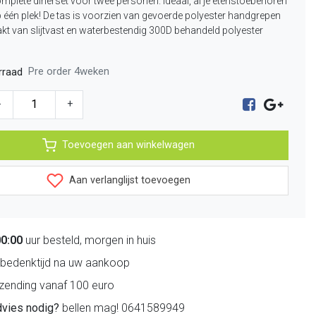
complete dinerset voor twee personen. Ideaal, al je etenstoebehoren
op één plek! De tas is voorzien van gevoerde polyester handgrepen
kt van slijtvast en waterbestendig 300D behandeld polyester
Pre order 4weken
rraad
-
+
Toevoegen aan winkelwagen
Aan verlanglijst toevoegen
00:00
uur besteld, morgen in huis
bedenktijd na uw aankoop
zending vanaf 100 euro
dvies nodig?
bellen mag! 0641589949