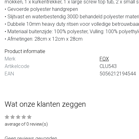
mokken, 1 x kurkentrekker, 1 x large screw top tub, 2 x small
• Gevoerde polyester handgrepen
• Slijtvast en waterbestendig 300D behandeld polyester mater
• Dubbele 10mm heavy duty ritsen voor volledige betrouwbaa
• Materiaal buitenzijde: 100% polyester, Vulling: 100% polyeth
• Afmetingen: 28cm x 12cm x 28cm
Product informatie
Merk
FOX
Artikelcode
CLU543
EAN
5056212194544
Wat onze klanten zeggen
average of 0 review(s)
Geen reviews gevonden