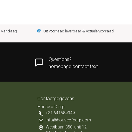
 = Vandaag
Uit voorraad leverbaar & Actuele voorraad
Questions?
homepage.contact.text
Contactgegevens
House of Carp
+31 641589949
info@houseofcarp.com
Westbaan 350, unit 12