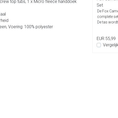
 screw top tubs, 1 x Micro fleece handdoek
Set
De Fox Camol
iaal
complete se
rheid
De tas wordt
yleen, Voering: 100% polyester
borden, mokk
EUR 55,99
Vergelij