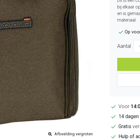
Dit is een 
bij elkaar 
en is gemaa
materiaal.
Op voo
Aantal
Voor
14:
14 dagen
Gratis
ver
Afbeelding vergroten
Hulp of a