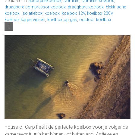
Geplaatst in
absorptiekoelbox
,
Dometic
,
Dometic koelbox
,
draagbare compressor koelbox
,
draagbare koelbox
,
elektrische
koelbox
,
isolatiebox
,
koelbox
,
koelbox 12V
,
koelbox 230V
,
koelbox karpervissen
,
koelbox op gas
,
outdoor koelbox
1
House of Carp heeft de perfecte koelbox voor je volgende
karperavontuur in het binnen- of buitenland. Actieve en