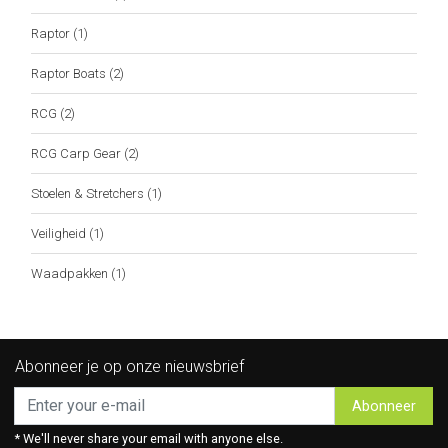
Raptor
(1)
Raptor Boats
(2)
RCG
(2)
RCG Carp Gear
(2)
Stoelen & Stretchers
(1)
Veiligheid
(1)
Waadpakken
(1)
Abonneer je op onze nieuwsbrief
Abonneer
* We'll never share your email with anyone else.