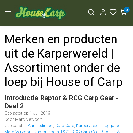
0
Merken en producten
uit de Karperwereld |
Assortiment onder de
loep bij House of Carp
Introductie Raptor & RCG Carp Gear -
Deel 2
Geplaatst op
1 Juli 2019
Door Marc Vervoort
Geplaatst in
Aanbiedingen
,
Carp Care
,
Karpervissen
,
Luggage
,
Marc Vervoort
,
Raptor Boats
,
RCG
,
RCG Carp Gear
,
Stoelen &